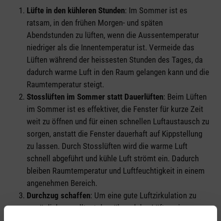
Lüfte in den kühleren Stunden
: Im Sommer ist es
ratsam, in den frühen Morgen- und späten
Abendstunden zu lüften, wenn die Aussentemperatur
niedriger als die Innentemperatur ist. Vermeide das
Lüften während der heissesten Stunden des Tages, da
dadurch warme Luft in den Raum gelangen kann und die
Raumtemperatur steigt.
Stosslüften im Sommer statt Dauerlüften
: Beim Lüften
im Sommer ist es effektiver, die Fenster für kurze Zeit
weit zu öffnen und für einen schnellen Luftaustausch zu
sorgen, anstatt die Fenster dauerhaft auf Kippstellung
zu lassen. Durch Stosslüften wird die warme Luft
schnell abgeführt und kühle Luft strömt ein. Dadurch
bleiben Raumtemperatur und Luftfeuchtigkeit in einem
angenehmen Bereich.
Durchzug schaffen
: Um eine gute Luftzirkulation zu
ermöglichen, solltest du während des Lüftens im
Sommer mehrere Fenster oder Türen auf