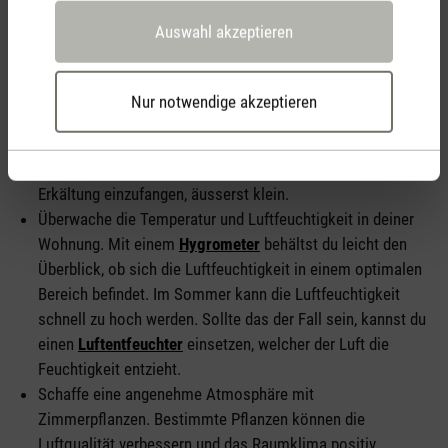
die Nutzung von Elektrogeräten, die viel Wärme abgeben,
Auswahl akzeptieren
wie beispielsweise Backöfen, Wäschetrockner oder
Glühbirnen.
Setze
Ventilatoren
ein. Sie sorgen generell für einen
Nur notwendige akzeptieren
kühlenden Effekt auf der Haut, trocknen aber im
Gegensatz zu Klimaanlagen die Luft nicht aus. Zudem ist
das Risiko, sich beim Einsatz eines Ventilators eine
Erkältung einzufangen, äusserst klein.
Überwache die Temperatur und Luftfeuchtigkeit in deiner
Wohnung. Mit einem
Hygrometer
behältst du leicht den
Überblick, ob sich die Luftfeuchtigkeit in einem optimalen
Bereich befindet. Im Sommer kann die Luftfeuchtigkeit
schnell zu hoch werden. Sollte das der Fall sein, kannst du
einen
Luftentfeuchter
einsetzen, welcher der Luft die
Feuchtigkeit entzieht.
Schaffe eine angenehme Atmosphäre mit
Zimmerpflanzen. Bestimmte Pflanzen können die
Luftqualität verbessern und das Raumklima positiv