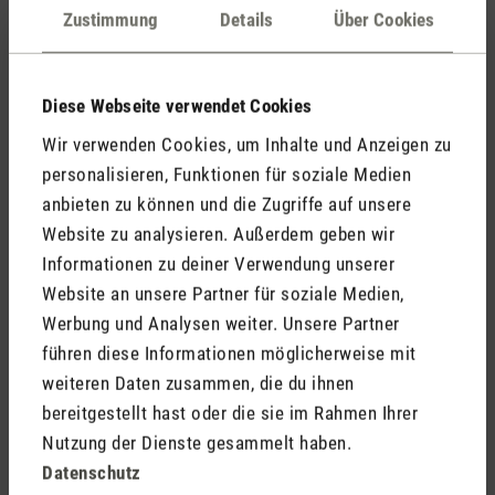
Zustimmung
Details
Über Cookies
gegenüberliegenden Seiten des Raumes öffnen.
Dadurch entsteht Durchzug, der für eine effektive
Kühlung sorgt.
Diese Webseite verwendet Cookies
Sonnenschutz nutzen:
Während des Tages sollten die
Fenster, insbesondere diejenigen, die der Sonne
Wir verwenden Cookies, um Inhalte und Anzeigen zu
ausgesetzt sind, mit Jalousien, Vorhängen oder
personalisieren, Funktionen für soziale Medien
Sonnenschutzfolien abgedeckt werden. Dies hilft dabei,
anbieten zu können und die Zugriffe auf unsere
die Hitzeentwicklung im Raum zu reduzieren und
Website zu analysieren. Außerdem geben wir
verhindert, dass die Sonnenstrahlen direkten Einfluss
Informationen zu deiner Verwendung unserer
auf die Innentemperatur haben.
Website an unsere Partner für soziale Medien,
Ventilator ans Fenster stellen
: Wenn du lüftest, kannst
Werbung und Analysen weiter. Unsere Partner
du einen Ventilator
ans Fenster oder die Balkontüre
führen diese Informationen möglicherweise mit
stellen. Der
Ventilator
kann die kühle Nachtluft in den
weiteren Daten zusammen, die du ihnen
Raum hineinwirbeln und hilft, den Raum noch schneller
abzukühlen.
bereitgestellt hast oder die sie im Rahmen Ihrer
Nutzung der Dienste gesammelt haben.
Datenschutz
Was verhilft im Sommer sonst noch zu