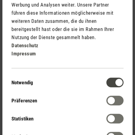
Werbung und Analysen weiter. Unsere Partner
führen diese Informationen möglicherweise mit
weiteren Daten zusammen, die du ihnen
Effektfeuer in vier Farben
bereitgestellt hast oder die sie im Rahmen Ihrer
Für den passenden Flammen-Effekt stehen vier Farben zur
Nutzung der Dienste gesammelt haben.
Auswahl: Bernsteinfarben für eine besonders naturgetreue
Datenschutz
Flammenwirkung sowie Rot, Blau und Grün für individuelle
Impressum
Stimmungs- und Lichtakzente. Soll kein Flammenspiel
sichtbar sein, können die LEDs ausgeschaltet werden.
Einwilligungsauswahl
Notwendig
Präferenzen
Statistiken