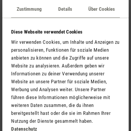
Bewertung mit 4 von 5 Sternen
Schönes Design
Zustimmung
Details
Über Cookies
Das Design ist toll und das Messen von Temperatur
und Luftfeuchtigkeit funktioniert auch prima - schade
zeigt Selina nicht auch Zeit und Datum, daher nur 4
Diese Webseite verwendet Cookies
Sterne.
Wir verwenden Cookies, um Inhalte und Anzeigen zu
personalisieren, Funktionen für soziale Medien
Ab Herbst 2015 gibt es Selina mit
anbieten zu können und die Zugriffe auf unsere
integrierter Uhr!
Website zu analysieren. Außerdem geben wir
Informationen zu deiner Verwendung unserer
Website an unsere Partner für soziale Medien,
Werbung und Analysen weiter. Unsere Partner
führen diese Informationen möglicherweise mit
weiteren Daten zusammen, die du ihnen
10. September 2019 00:00
bereitgestellt hast oder die sie im Rahmen Ihrer
Nutzung der Dienste gesammelt haben.
Datenschutz
Bewertung mit 5 von 5 Sternen