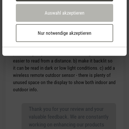
Auswahl akzeptieren
7. September 2015 00:00
Nur notwendige akzeptieren
Bewertung mit 3 von 5 Sternen
Almost...
This looks very nice and I would be interested in
purchasing if a) make the clock font larger so it is
easier to read from a distance. b) make it backlit so
it can be read in dark or low light conditions. c) add a
wireless remote outdoor sensor - there is plenty of
unused space on the display to show both indoor and
outdoor info.
Thank you for your review and your
valuable feedback. We are constantly
working on enhancing our products