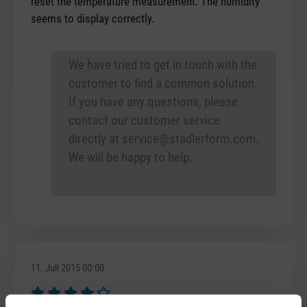
reset the temperature measurement. The humidity
seems to display correctly.
We have tried to get in touch with the
customer to find a common solution.
If you have any questions, please
contact our customer service
directly at
service@stadlerform.com
.
We will be happy to help.
11. Juli 2015 00:00