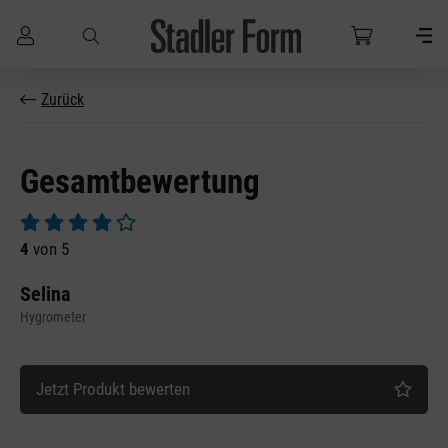
Zum Hauptinhalt springen
Zurück
Gesamtbewertung
Durchschnittliche Bewertung von 4 von 5 Sternen
4
von 5
Selina
Hygrometer
Jetzt Produkt bewerten