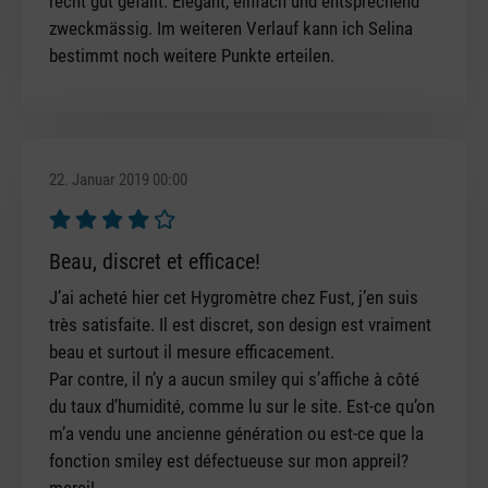
recht gut gefällt. Elegant, einfach und entsprechend
zweckmässig. Im weiteren Verlauf kann ich Selina
bestimmt noch weitere Punkte erteilen.
22. Januar 2019 00:00
Bewertung mit 4 von 5 Sternen
Beau, discret et efficace!
J’ai acheté hier cet Hygromètre chez Fust, j’en suis
très satisfaite. Il est discret, son design est vraiment
beau et surtout il mesure efficacement.
Par contre, il n’y a aucun smiley qui s’affiche à côté
du taux d’humidité, comme lu sur le site. Est-ce qu’on
m’a vendu une ancienne génération ou est-ce que la
fonction smiley est défectueuse sur mon appreil?
merci!