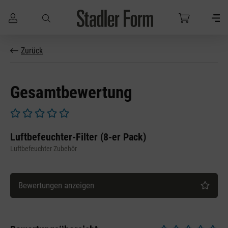
Zum Hauptinhalt springen
Zurück
Gesamtbewertung
Durchschnittliche Bewertung von 0 von 5 Sternen
Luftbefeuchter-Filter (8-er Pack)
Luftbefeuchter Zubehör
Bewertungen anzeigen