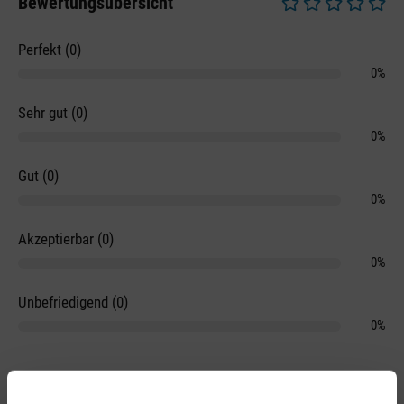
Bewertungsübersicht
Durchschnittliche 
Perfekt (0)
0%
Sehr gut (0)
0%
Gut (0)
0%
Akzeptierbar (0)
0%
Unbefriedigend (0)
0%
Deine Bewertung*