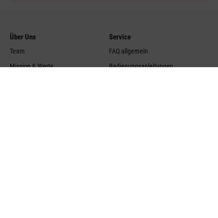
Über Uns
Service
Team
FAQ allgemein
Mission & Werte
Bedienungsanleitungen
Geschichte
Händler finden
Distributoren
Produktübersicht
Offene Stellen
Cookie-Einstellungen
Medienmitteilungen
Blog Übersicht
Rückgabe
Kontakt
Versand
Stadler Form Germany GmbH
Alt-Heerdt 104
Rücksendung
40549 Düsseldorf
Entsorgung von Altgeräten
Germany