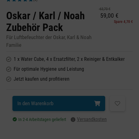
Durchschnittliche Bewertung von 5 von 5 Sternen
63,70 €
Oskar / Karl / Noah
59,00 €
Spare 4,70 €
Zubehör Pack
Für Luftbefeuchter der Oskar, Karl & Noah
Familie
1 x Water Cube, 4 x Ersatzfilter, 2 x Reiniger & Entkalker
Für optimale Hygiene und Leistung
Jetzt kaufen und profitieren
In den Warenkorb
Versandkosten
In 2-4 Arbeitstagen geliefert