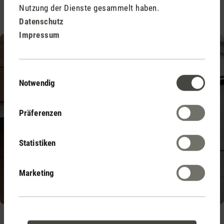
Nutzung der Dienste gesammelt haben.
,
Karl
Karl big
Datenschutz
Impressum
Einwilligungsauswahl
Notwendig
Präferenzen
Statistiken
Marketing
,
Noah
Noah Pro