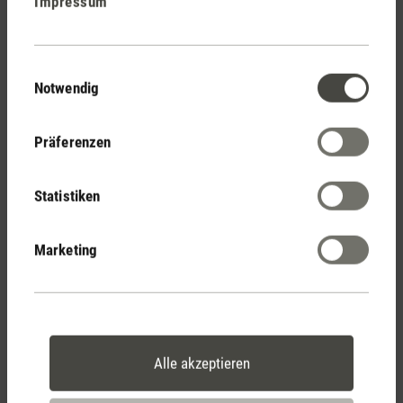
Impressum
Stadler Form
Deine Vorteile
Einwilligungsauswahl
Notwendig
Kostenloser Versand
Präferenzen
ab € 100
Statistiken
14 Tage Widerrufsrecht
Marketing
2 Jahre Garantie mit
eigenem Servicecenter
Alle akzeptieren