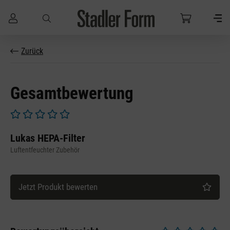
Zum Hauptinhalt springen
Zurück
Gesamtbewertung
Durchschnittliche Bewertung von 0 von 5 Sternen
Lukas HEPA-Filter
Luftentfeuchter Zubehör
Jetzt Produkt bewerten