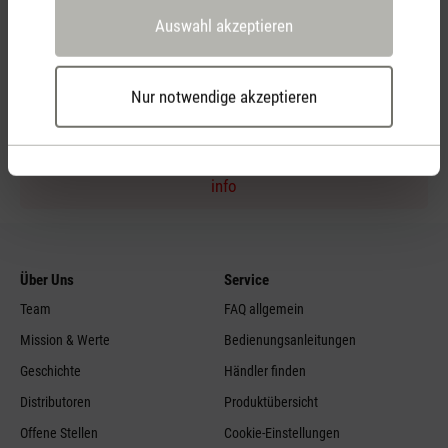
Auswahl akzeptieren
Persönliche Kaufberatung
per Telefon
Nur notwendige akzeptieren
Feed failed to load, check browser console for more
info
Über Uns
Service
Team
FAQ allgemein
Mission & Werte
Bedienungsanleitungen
Geschichte
Händler finden
Distributoren
Produktübersicht
Offene Stellen
Cookie-Einstellungen