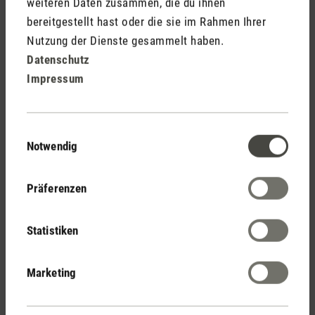
weiteren Daten zusammen, die du ihnen
Jetzt Produkt bewerten
bereitgestellt hast oder die sie im Rahmen Ihrer
Nutzung der Dienste gesammelt haben.
Datenschutz
Impressum
Einwilligungsauswahl
Notwendig
Stadler Form
Deine Vorteile
Präferenzen
Statistiken
Kostenloser Versand
ab € 100
Marketing