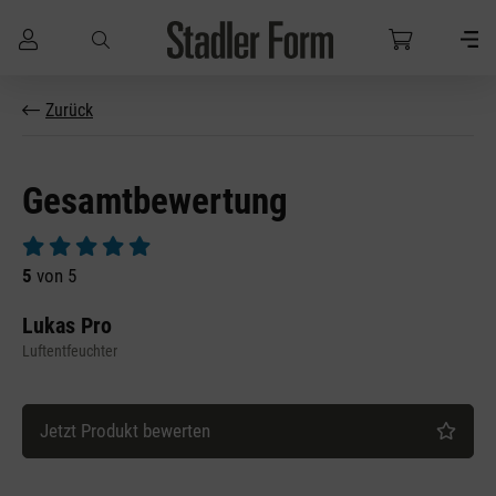
Zum Hauptinhalt springen
Zurück
Gesamtbewertung
Durchschnittliche Bewertung von 5 von 5 Sternen
5
von 5
Lukas Pro
Luftentfeuchter
Jetzt Produkt bewerten