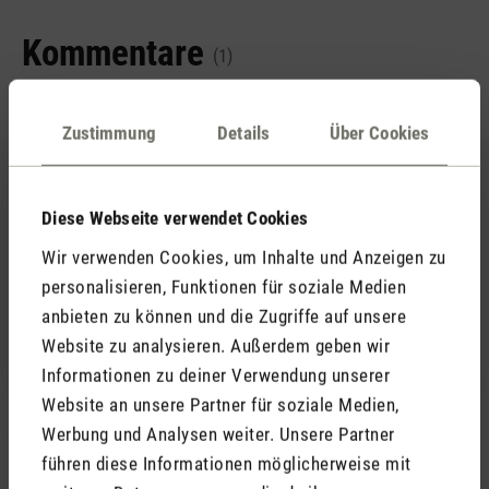
Kommentare
(1)
Zustimmung
Details
Über Cookies
5. September 2025 09:53
Diese Webseite verwendet Cookies
Bewertung mit 5 von 5 Sternen
Wir verwenden Cookies, um Inhalte und Anzeigen zu
Wow - einfach nur wow!
personalisieren, Funktionen für soziale Medien
Die Verarbeitung ist einfach klasse, der zusätzliche
anbieten zu können und die Zugriffe auf unsere
Luftfilter echt eine super Idee. Wunderbares Gerät das
Website zu analysieren. Außerdem geben wir
jeden Euro wert ist.
Informationen zu deiner Verwendung unserer
Website an unsere Partner für soziale Medien,
Werbung und Analysen weiter. Unsere Partner
führen diese Informationen möglicherweise mit