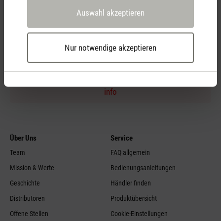
Auswahl akzeptieren
Persönliche Kaufberatung
per Telefon
Nur notwendige akzeptieren
Feed failed to load, check browser console for more
info
Über Uns
Service
Team
FAQ allgemein
Mission & Werte
Bedienungsanleitungen
Geschichte
Händler finden
Distributoren
Produktübersicht
Offene Stellen
Cookie-Einstellungen