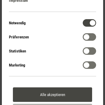
Impressum
Stadler Form
Deine Vorteile
Einwilligungsauswahl
Notwendig
Kostenloser Versand
Präferenzen
ab € 100
Statistiken
14 Tage Widerrufsrecht
Marketing
2 Jahre Garantie mit
eigenem Servicecenter
Alle akzeptieren