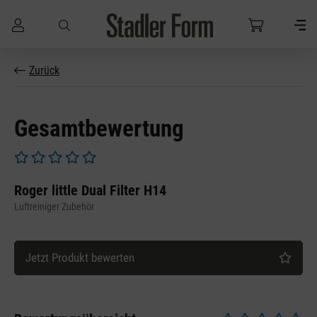
Zum Hauptinhalt springen
Zurück
Gesamtbewertung
Durchschnittliche Bewertung von 0 von 5 Sternen
Roger little Dual Filter H14
Luftreiniger Zubehör
Jetzt Produkt bewerten