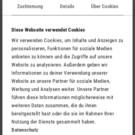
störende Lichter und blinkende Lämpli. Deshalb ist Oskar
Zustimmung
Details
Über Cookies
little mit komplett dimmbaren LEDs ausgerüstet – wie
sämtliche Verdunster von Stadler Form. Dank diesen
Eigenschaften und seiner pflegeleichten Art ist er der ideale
Diese Webseite verwendet Cookies
Luftbefeuchter fürs Baby- und Kinderzimmer. Trotz der
Wir verwenden Cookies, um Inhalte und Anzeigen zu
geringen Grösse befeuchtet er leistungsstark sowie
personalisieren, Funktionen für soziale Medien
2
stromsparend kleine Räume bis 30 m
. Dabei lässt er sich
*
anbieten zu können und die Zugriffe auf unsere
bei Bedarf mit ätherischen Ölen
kombinieren. Und wer bei
der Einrichtung des Babyzimmers auf Design und
Website zu analysieren. Außerdem geben wir
hochwertige Materialen wert legt, kommt mit Oskar little
Informationen zu deiner Verwendung unserer
ebenfalls auf seine Kosten.
Website an unsere Partner für soziale Medien,
Werbung und Analysen weiter. Unsere Partner
führen diese Informationen möglicherweise mit
weiteren Daten zusammen, die du ihnen
bereitgestellt hast oder die sie im Rahmen Ihrer
Nutzung der Dienste gesammelt haben.
Datenschutz