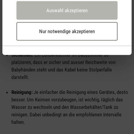
regelmässig zu reinigen und den Filter rechtzeitig
auszutauschen.
Auswahl akzeptieren
Das gilt es bei der Benutzung eines
Nur notwendige akzeptieren
Luftbefeuchters zu beachten:
Sicherheit:
Ein Luftbefeuchter im Babyzimmer so
platzieren, dass er sicher und ausser Reichweite von
Babyhänden steht und das Kabel keine Stolperfalle
darstellt.
Reinigung:
Je einfacher die Reinigung eines Gerätes, desto
besser. Um Keimen vorzubeugen, ist wichtig, täglich das
Wasser zu wechseln und den Wasserbehälter/Tank zu
reinigen. Dabei unbedingt an die empfohlenen Intervalle
halten.