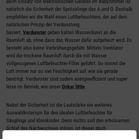
Beim Einsatz von elektronischen Geräten im Babyzimmer ist
natürlich die Sicherheit der Sprösslinge das A und O. Deshalb
empfehlen wir die Wahl eines Luftbefeuchters, der auf dem
natürlichen Prinzip der Verdunstung
basiert.
Verdunster
geben kalten Wasserdunst an die
Raumluft ab, ohne dass das Wasser dafür aufgeheizt wird. Es
besteht also keine Verbrühungsgefahr. Mittels Ventilator
wird die trockene Raumluft durch die mit Wasser
vollgesogenen Luftbefeuchter-Filter geführt. So nimmt die
Luft immer nur so viel Feuchtigkeit auf, wie sie gerade
benötigt. Verdunster sind zudem energieeffizient und super
leise im Betrieb, wie unser
Oskar little
.
Nebst der Sicherheit ist die Lautstärke ein weiteres
Auswahlkriterium für den idealen Luftbefeuchter für
Säuglinge und Kleinkinder. Denn nichts soll den erholsamen
Schlaf des Nachwuchses stören, ist dieser doch
entscheidend für seine Entwicklung. Das gilt auch für