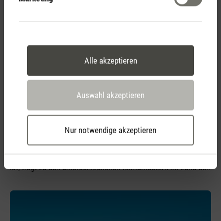
und mediterran geprägt
Das im Herzen Europas gelegene Slowenien bietet neben
seinen malerischen Landschaften und charmanten Städten
auch eine faszinierende Vielfalt an klimatischen
Alle akzeptieren
Bedingungen. Von schneebedeckten Gipfeln bis hin zu
mediterranen Küstengebieten bietet Slowenien ein
vielfältiges Klima. Die einzigartige geografische Lage
Auswahl akzeptieren
beeinflusst das Klima Sloweniens. An der Kreuzung der
mediterranen, alpinen und pannonischen Regionen gelegen,
Nur notwendige akzeptieren
erlebt das Land eine bemerkenswerte Mischung aus
verschiedenen Klimazonen. Die vielfältige Topografie, die
durch Berge, Hochebenen und Küstengebiete charakterisiert
ist, trägt zu den unterschiedlichen Klimamustern im Land bei.