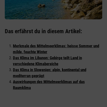
Das erfährst du in diesem Artikel:
Merkmale des Mittelmeerklimas: heisse Sommer und
milde, feuchte Winter
Das Klima im Libanon: Gebirge teilt Land in
verschiedene Klimabereiche
Das Klima in Slowenien: alpin, kontinental und
mediterran geprägt
Auswirkungen des Mittelmeerklimas auf das
Raumklima