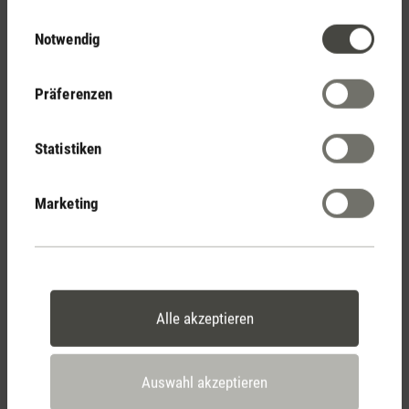
Stadler Form
Einwilligungsauswahl
Notwendig
Deine Vorteile
Präferenzen
Kostenloser Versand
ab € 100
Statistiken
Marketing
14 Tage Widerrufsrecht
Alle akzeptieren
2 Jahre Garantie mit
eigenem Servicecenter
Auswahl akzeptieren