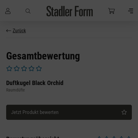
Zum Hauptinhalt springen
Zurück
Gesamtbewertung
Durchschnittliche Bewertung von 0 von 5 Sternen
Duftkugel Black Orchid
Raumdüfte
Jetzt Produkt bewerten