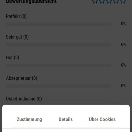
Bewertungsübersicht
Durchschnittliche 
Perfekt (0)
0%
Sehr gut (0)
0%
Gut (0)
0%
Akzeptierbar (0)
0%
Unbefriedigend (0)
0%
Zustimmung
Details
Über Cookies