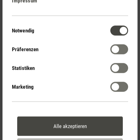
Impressum
Stadler Form
Deine Vorteile
Einwilligungsauswahl
Notwendig
Kostenloser Versand
Präferenzen
ab € 100
Statistiken
14 Tage Widerrufsrecht
Marketing
2 Jahre Garantie mit
eigenem Servicecenter
Alle akzeptieren