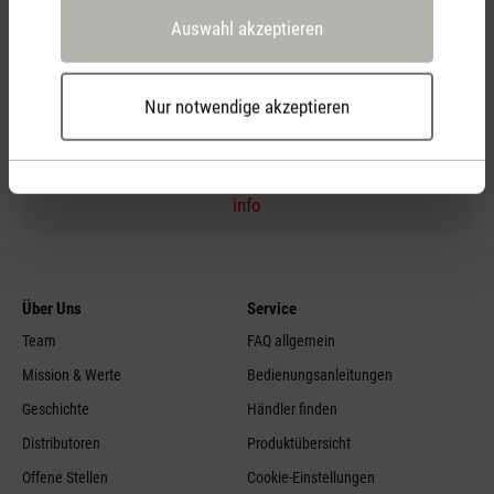
Auswahl akzeptieren
Persönliche Kaufberatung
per Telefon
Nur notwendige akzeptieren
Feed failed to load, check browser console for more
info
Über Uns
Service
Team
FAQ allgemein
Mission & Werte
Bedienungsanleitungen
Geschichte
Händler finden
Distributoren
Produktübersicht
Offene Stellen
Cookie-Einstellungen