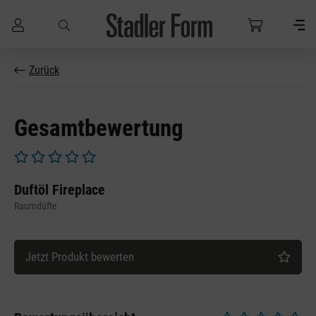
Zum Hauptinhalt springen
Zurück
Gesamtbewertung
Durchschnittliche Bewertung von 0 von 5 Sternen
Duftöl Fireplace
Raumdüfte
Jetzt Produkt bewerten