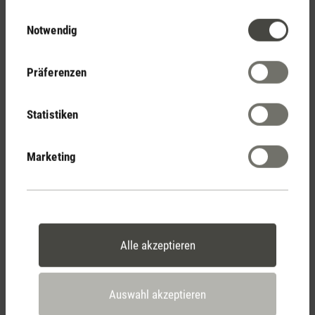
Stadler Form
Einwilligungsauswahl
Notwendig
Deine Vorteile
Präferenzen
Kostenloser Versand
ab € 100
Statistiken
Marketing
14 Tage Widerrufsrecht
Alle akzeptieren
2 Jahre Garantie mit
eigenem Servicecenter
Auswahl akzeptieren