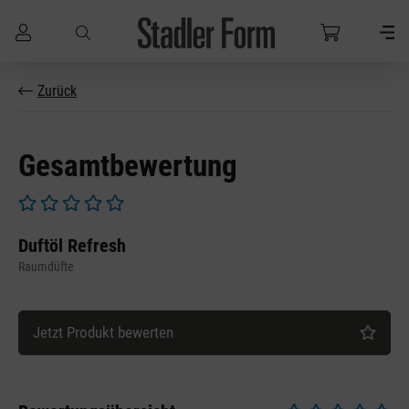
Zum Hauptinhalt springen
Zurück
Gesamtbewertung
Durchschnittliche Bewertung von 0 von 5 Sternen
Duftöl Refresh
Raumdüfte
Jetzt Produkt bewerten