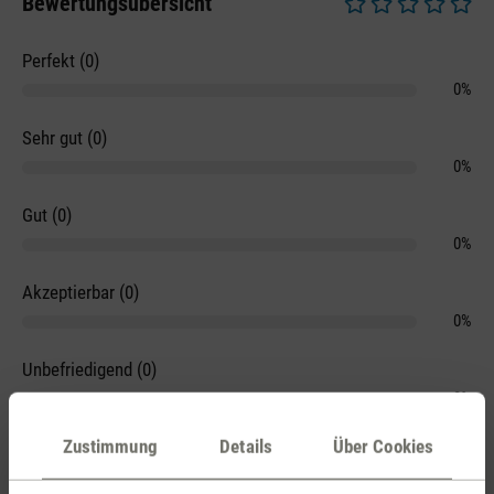
Bewertungsübersicht
Durchschnittliche 
Perfekt (0)
0%
Sehr gut (0)
0%
Gut (0)
0%
Akzeptierbar (0)
0%
Unbefriedigend (0)
0%
Zustimmung
Details
Über Cookies