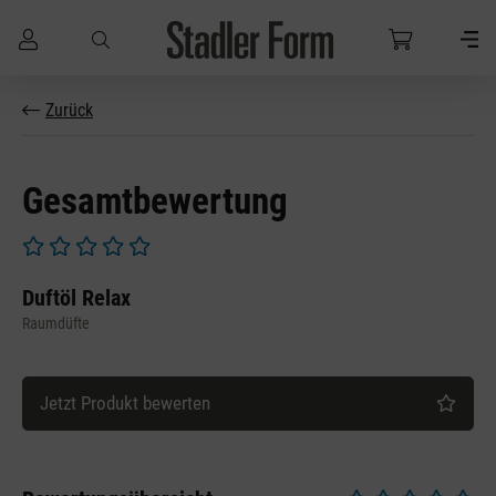
Zum Hauptinhalt springen
Zurück
Gesamtbewertung
Durchschnittliche Bewertung von 0 von 5 Sternen
Duftöl Relax
Raumdüfte
Jetzt Produkt bewerten