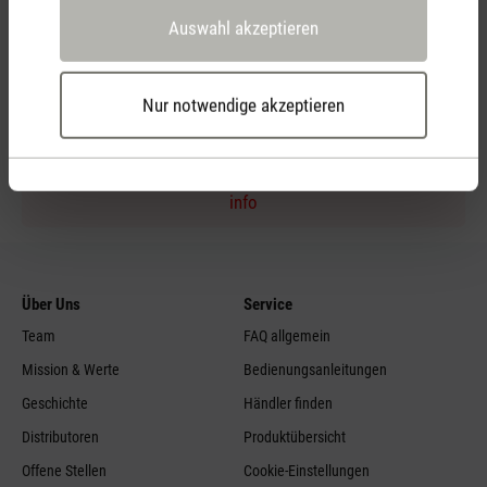
Auswahl akzeptieren
Persönliche Kaufberatung
per Telefon
Nur notwendige akzeptieren
Feed failed to load, check browser console for more
info
Über Uns
Service
Team
FAQ allgemein
Mission & Werte
Bedienungsanleitungen
Geschichte
Händler finden
Distributoren
Produktübersicht
Offene Stellen
Cookie-Einstellungen