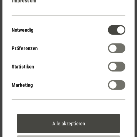
Impressum
Stadler Form
Deine Vorteile
Einwilligungsauswahl
Notwendig
Kostenloser Versand
Präferenzen
ab € 100
Statistiken
14 Tage Widerrufsrecht
Marketing
2 Jahre Garantie mit
eigenem Servicecenter
Alle akzeptieren