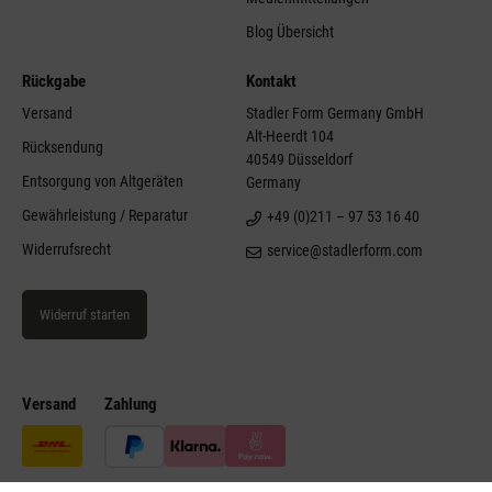
Blog Übersicht
Rückgabe
Kontakt
Versand
Stadler Form Germany GmbH
Alt-Heerdt 104
Rücksendung
40549 Düsseldorf
Entsorgung von Altgeräten
Germany
Gewährleistung / Reparatur
+49 (0)211 – 97 53 16 40
Widerrufsrecht
service@stadlerform.com
Widerruf starten
Versand
Zahlung