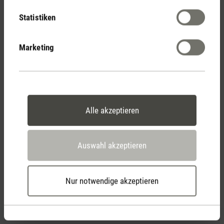
14 Tage Widerrufsrecht
Statistiken
Marketing
2 Jahre Garantie mit
eigenem Servicecenter
Alle akzeptieren
Persönliche Kaufberatung
per Telefon
Auswahl akzeptieren
Feed failed to load, check browser console for more
Nur notwendige akzeptieren
info