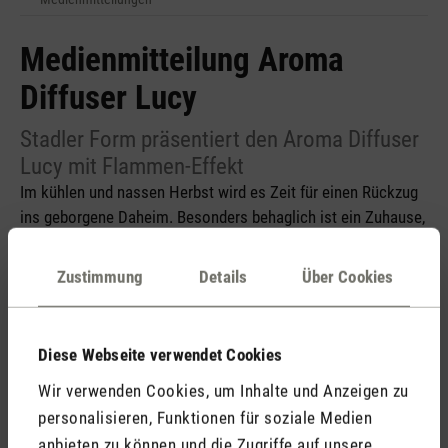
Medienmitteilung Aroma
Diffuser Lucy
Stadler Form präsentiert den Aroma Diffuser
Lucy mit Flammen-Effekt
Im kühlen und nassen Herbst wird es Zeit für einen Rückzug
ins geborgene Daheim. Besonders behaglich ist ein Zuhause,
das von sanftem Licht erhellt und von dezentem Duft erfüllt
wird. Am liebsten stimmungsvoll und lautlos wie beim neuen
Zustimmung
Details
Über Cookies
Aroma Diffuser Lucy von Stadler Form, der neu lanciert wird.
Dank des stimmungsvollen Flammeneffekts und einer
Auswahl an vielseitigen Aromen, ist Lucy eine unverzichtbare
Diese Webseite verwendet Cookies
Begleiterin an Herbst- und Winterabenden.
Wir verwenden Cookies, um Inhalte und Anzeigen zu
personalisieren, Funktionen für soziale Medien
anbieten zu können und die Zugriffe auf unsere