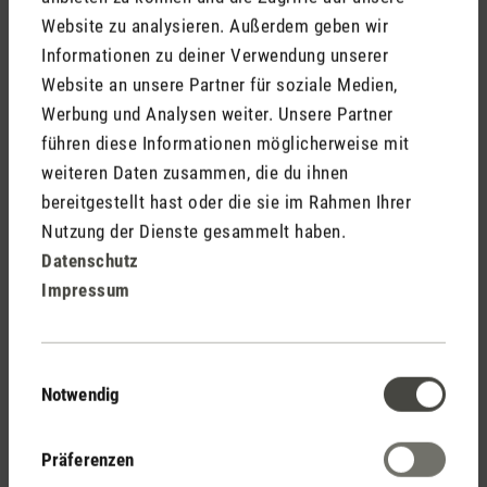
Medienmitteilung Aroma Diffuser Lucy
Website zu analysieren. Außerdem geben wir
Informationen zu deiner Verwendung unserer
Website an unsere Partner für soziale Medien,
Medienmitteilung Aroma Diffuser Lucy.doc
Werbung und Analysen weiter. Unsere Partner
führen diese Informationen möglicherweise mit
weiteren Daten zusammen, die du ihnen
bereitgestellt hast oder die sie im Rahmen Ihrer
Stadler Form
Nutzung der Dienste gesammelt haben.
Deine Vorteile
Datenschutz
Impressum
Kostenloser Versand
Einwilligungsauswahl
ab € 100
Notwendig
Präferenzen