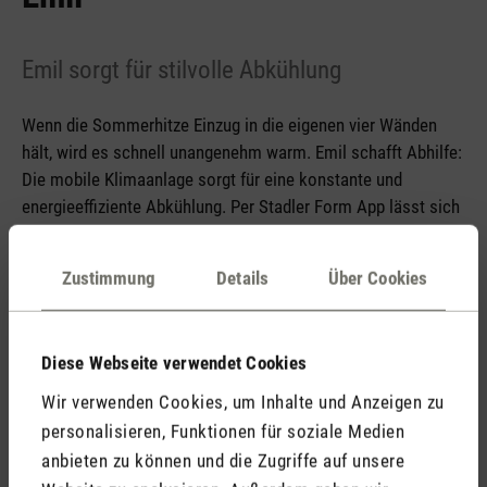
Emil sorgt für stilvolle Abkühlung
Wenn die Sommerhitze Einzug in die eigenen vier Wänden
hält, wird es schnell unangenehm warm. Emil schafft Abhilfe:
Die mobile Klimaanlage sorgt für eine konstante und
energieeffiziente Abkühlung. Per Stadler Form App lässt sich
das Gerät bequem von überall steuern, sodass Temperatur
und Betrieb jederzeit angepasst werden können. Gleichzeitig
Zustimmung
Details
Über Cookies
überzeugt Emil durch ein ästhetisches, formschönes Design.
Mit dem mitgelieferten Fensterabdichtungs-Set ist das Gerät
im Handumdrehen einsatzbereit.
Diese Webseite verwendet Cookies
Wir verwenden Cookies, um Inhalte und Anzeigen zu
personalisieren, Funktionen für soziale Medien
Medienmitteilung Klimaanlage Emil
anbieten zu können und die Zugriffe auf unsere