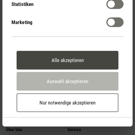
Statistiken
2 Jahre Garantie mit
Marketing
eigenem Servicecenter
Persönliche Kaufberatung
Alle akzeptieren
per Telefon
Auswahl akzeptieren
Feed failed to load, check browser console for more
info
Nur notwendige akzeptieren
Über Uns
Service