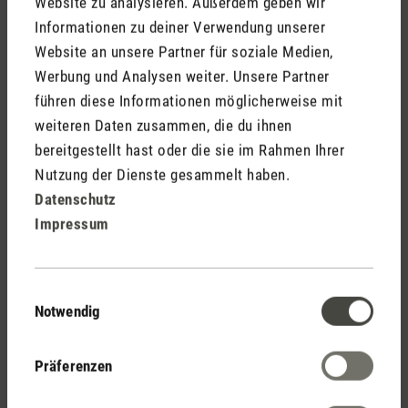
Website zu analysieren. Außerdem geben wir
Informationen zu deiner Verwendung unserer
Hinweis: Im Sommer 2026 ist Emil exklusiv in der Schweiz
Website an unsere Partner für soziale Medien,
erhältlich.
Werbung und Analysen weiter. Unsere Partner
führen diese Informationen möglicherweise mit
weiteren Daten zusammen, die du ihnen
bereitgestellt hast oder die sie im Rahmen Ihrer
Stadler Form
Nutzung der Dienste gesammelt haben.
Deine Vorteile
Datenschutz
Impressum
Kostenloser Versand
ab € 100
Einwilligungsauswahl
Notwendig
Präferenzen
14 Tage Widerrufsrecht