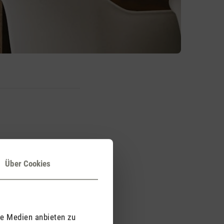
glich stickig. Genau
Über Cookies
klimageräte und hat
 und einer modernen
le Medien anbieten zu