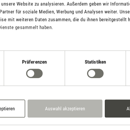
f unsere Website zu analysieren. Außerdem geben wir Informat
Standventilator Simon
Partner für soziale Medien, Werbung und Analysen weiter. Unse
se mit weiteren Daten zusammen, die du ihnen bereitgestellt h
Dienste gesammelt haben.
Standventilator Simon.doc
Präferenzen
Statistiken
Stadler Form
Deine Vorteile
eptieren
Auswahl akzeptieren
A
2 Jahre Garantie mit
14 Tage Widerrufsrecht
eigenem Servicecent