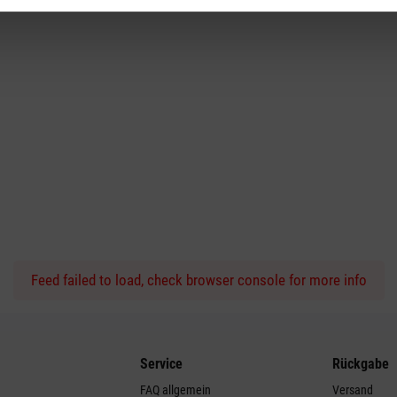
Feed failed to load, check browser console for more info
Service
Rückgabe
FAQ allgemein
Versand