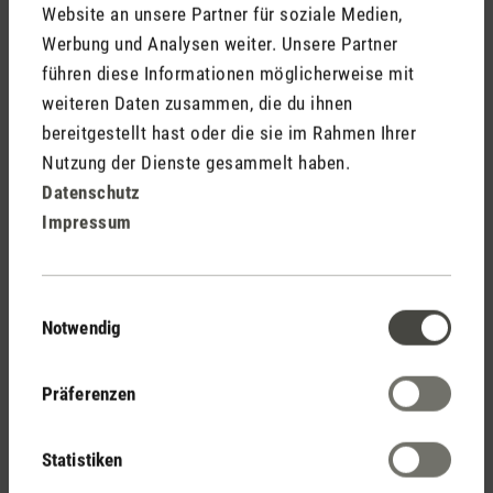
Website an unsere Partner für soziale Medien,
Werbung und Analysen weiter. Unsere Partner
führen diese Informationen möglicherweise mit
Kostenloser Versand
weiteren Daten zusammen, die du ihnen
ab € 100
bereitgestellt hast oder die sie im Rahmen Ihrer
Nutzung der Dienste gesammelt haben.
Datenschutz
Impressum
14 Tage Widerrufsrecht
Einwilligungsauswahl
Notwendig
2 Jahre Garantie mit
eigenem Servicecenter
Präferenzen
Statistiken
Persönliche Kaufberatung