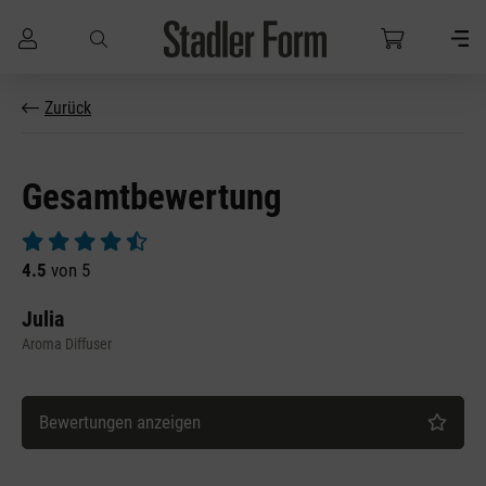
Zum Hauptinhalt springen
Zurück
Gesamtbewertung
Durchschnittliche Bewertung von 4.5 von 5 Sternen
4.5
von 5
Julia
Aroma Diffuser
Bewertungen anzeigen