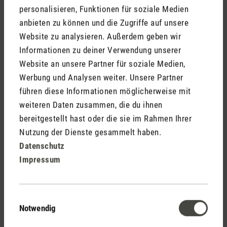
personalisieren, Funktionen für soziale Medien
anbieten zu können und die Zugriffe auf unsere
Website zu analysieren. Außerdem geben wir
Informationen zu deiner Verwendung unserer
Website an unsere Partner für soziale Medien,
Werbung und Analysen weiter. Unsere Partner
führen diese Informationen möglicherweise mit
Meinen Namen nicht öffentlich anzeigen (Deine E-Mail
wird nie öffentlich angezeigt).
weiteren Daten zusammen, die du ihnen
bereitgestellt hast oder die sie im Rahmen Ihrer
Nutzung der Dienste gesammelt haben.
Datenschutz
Impressum
Die mit einem Stern (*) markierten Felder sind Pflichtfelder.
Einwilligungsauswahl
Notwendig
Abbrechen
Abschicken