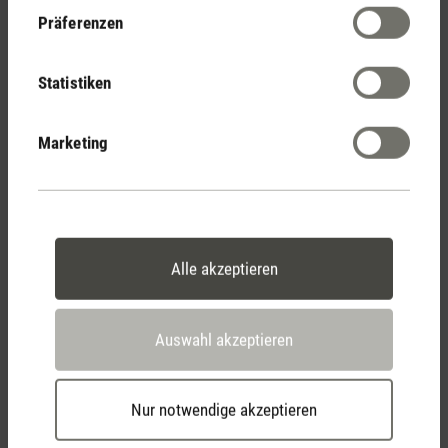
Präferenzen
Bewertungen anzeigen
Statistiken
Marketing
Alle akzeptieren
Stadler Form
Deine Vorteile
Auswahl akzeptieren
Nur notwendige akzeptieren
Kostenloser Versand