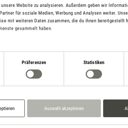
f unsere Website zu analysieren. Außerdem geben wir Informat
Partner für soziale Medien, Werbung und Analysen weiter. Unse
se mit weiteren Daten zusammen, die du ihnen bereitgestellt h
Jetzt Produkt bewerten
Dienste gesammelt haben.
Präferenzen
Statistiken
Stadler Form
Deine Vorteile
eptieren
Auswahl akzeptieren
A
2 Jahre Garantie mit
14 Tage Widerrufsrecht
eigenem Servicecent