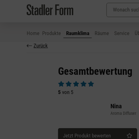
Home
Produkte
Raumklima
Räume
Service
Ü
Zurück
 Hauptinhalt springen
Zur Suche springen
Zur Hauptnavigation springen
Gesamtbewertung
Durchschnittliche Bewertung von 5 v
5
von 5
Nina
Aroma Diffuser
Jetzt Produkt bewerten