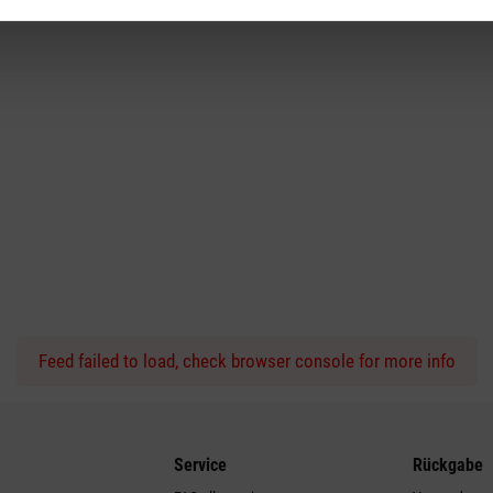
Feed failed to load, check browser console for more info
Service
Rückgabe