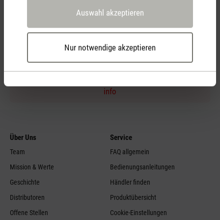
Auswahl akzeptieren
Persönliche Kaufberatung
per Telefon
Nur notwendige akzeptieren
Feed failed to load, check browser console for more
info
Über Uns
Service
Team
FAQ allgemein
Mission & Werte
Bedienungsanleitungen
Geschichte
Händler finden
Distributoren
Produktübersicht
Offene Stellen
Cookie-Einstellungen