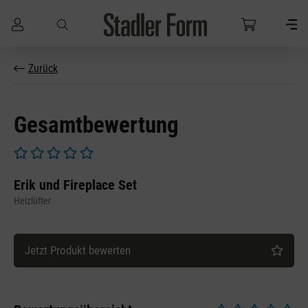
Zum Hauptinhalt springen
Zurück
Gesamtbewertung
Durchschnittliche Bewertung von 0 von 5 Sternen
Erik und Fireplace Set
Heizlüfter
Jetzt Produkt bewerten