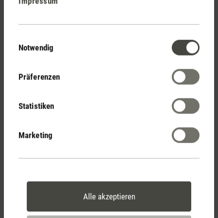
Impressum
Stadler Form
Deine Vorteile
Einwilligungsauswahl
Notwendig
Kostenloser Versand
Präferenzen
ab € 50
Statistiken
14 Tage Widerrufsrecht
Marketing
2 Jahre Garantie mit
eigenem Servicecenter
Alle akzeptieren