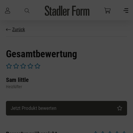
Zum Hauptinhalt springen
Zurück
Gesamtbewertung
Durchschnittliche Bewertung von 0 von 5 Sternen
Sam little
Heizlüfter
Jetzt Produkt bewerten