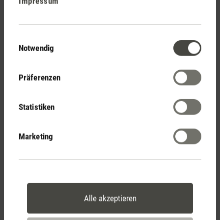
Impressum
Stadler Form
Deine Vorteile
Einwilligungsauswahl
Notwendig
Kostenloser Versand
Präferenzen
ab € 50
Statistiken
14 Tage Widerrufsrecht
Marketing
2 Jahre Garantie mit
eigenem Servicecenter
Alle akzeptieren