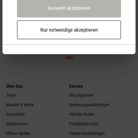
Auswahl akzeptieren
Persönliche Kaufberatung
per Telefon
Nur notwendige akzeptieren
Feed failed to load, check browser console for more
info
Über Uns
Service
Team
FAQ allgemein
Mission & Werte
Bedienungsanleitungen
Geschichte
Händler finden
Distributoren
Produktübersicht
Offene Stellen
Cookie-Einstellungen