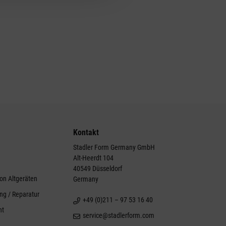
Kontakt
Stadler Form Germany GmbH
Alt-Heerdt 104
g
40549 Düsseldorf
on Altgeräten
Germany
ng / Reparatur
+49 (0)211 – 97 53 16 40
ht
service@stadlerform.com