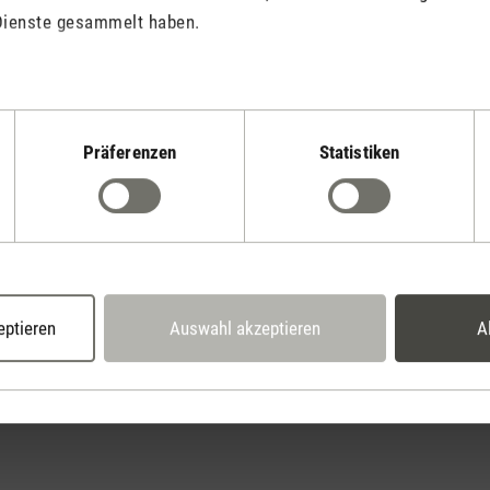
Dienste gesammelt haben.
Präferenzen
Statistiken
Stadler Form
Deine Vorteile
2 Jahre Garantie mit
14 Tage Widerrufsrecht
eigenem Servicecent
eptieren
Auswahl akzeptieren
A