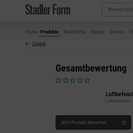
Home
Produkte
Raumklima
Räume
Service
Ü
Zurück
 Hauptinhalt springen
Zur Suche springen
Zur Hauptnavigation springen
Gesamtbewertung
Durchschnittliche Bewertung von 0 v
Luftbefeuc
Luftbefeuchter
Jetzt Produkt bewerten