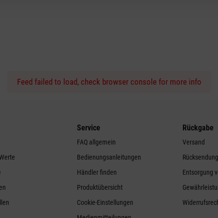
Feed failed to load, check browser console for more info
Service
Rückgabe
FAQ allgemein
Versand
 Werte
Bedienungsanleitungen
Rücksendun
e
Händler finden
Entsorgung v
ren
Produktübersicht
Gewährleistu
llen
Cookie-Einstellungen
Widerrufsrec
Medienmitteilungen