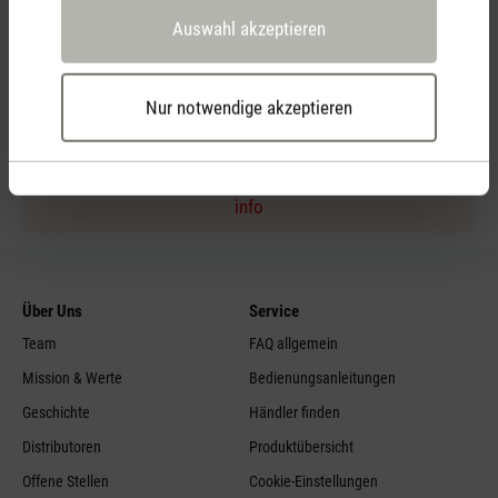
Auswahl akzeptieren
Persönliche Kaufberatung
per Telefon
Nur notwendige akzeptieren
Feed failed to load, check browser console for more
info
Über Uns
Service
Team
FAQ allgemein
Mission & Werte
Bedienungsanleitungen
Geschichte
Händler finden
Distributoren
Produktübersicht
Offene Stellen
Cookie-Einstellungen