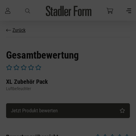
Zum Hauptinhalt springen
Zurück
Gesamtbewertung
Durchschnittliche Bewertung von 0 von 5 Sternen
XL Zubehör Pack
Luftbefeuchter
Jetzt Produkt bewerten