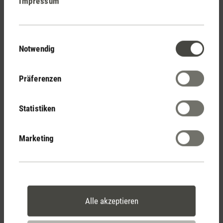
Impressum
Stadler Form
Deine Vorteile
Einwilligungsauswahl
Notwendig
Kostenloser Versand
Präferenzen
ab € 50
Statistiken
14 Tage Widerrufsrecht
Marketing
2 Jahre Garantie mit
eigenem Servicecenter
Alle akzeptieren