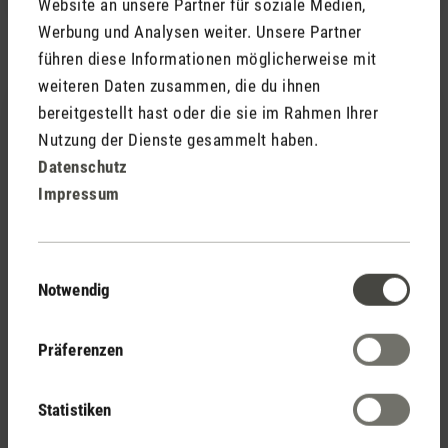
Website an unsere Partner für soziale Medien,
Werbung und Analysen weiter. Unsere Partner
führen diese Informationen möglicherweise mit
weiteren Daten zusammen, die du ihnen
3. Juli 2026 11:45
bereitgestellt hast oder die sie im Rahmen Ihrer
Nutzung der Dienste gesammelt haben.
Bewertung mit 4 von 5 Sternen
Gerätedesign mit Alleinstellungsmerkmal
Datenschutz
Impressum
Ein auf dem Markt seltenes Gerät außerhalb der
Farblinie "weiß". Das matte, anthrazitgraue
Gerätegehäuse mit den Sensortasten und das
Einwilligungsauswahl
reduzierte Design war für mich das entscheidende
Notwendig
Kaufkriterium. Gerne hätte ich noch weitere Geräte
dieser Produktlinie erworben, wenn die Lieferung eine
Versandverpackung beinhaltet hätte. Das Gerät wird
Präferenzen
nach Rücksprache mit dem Kundenservice leider
auch nicht auf Kundenwunsch mit einer
Statistiken
sachgerechten Versandverpackung ausgeliefert.
Lediglich ein einlagiges dünnes Kartönchen mit