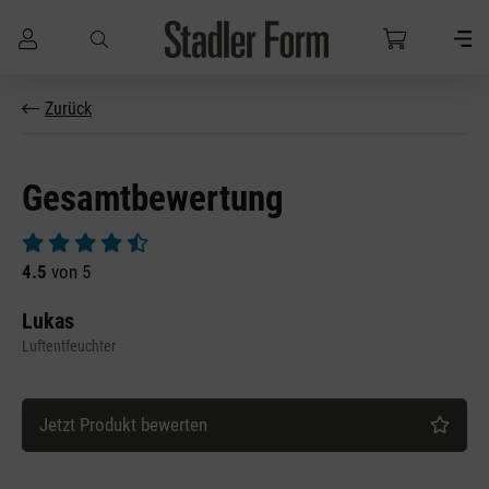
Zum Hauptinhalt springen
Zurück
Gesamtbewertung
Durchschnittliche Bewertung von 4.5 von 5 Sternen
4.5
von 5
Lukas
Luftentfeuchter
Jetzt Produkt bewerten