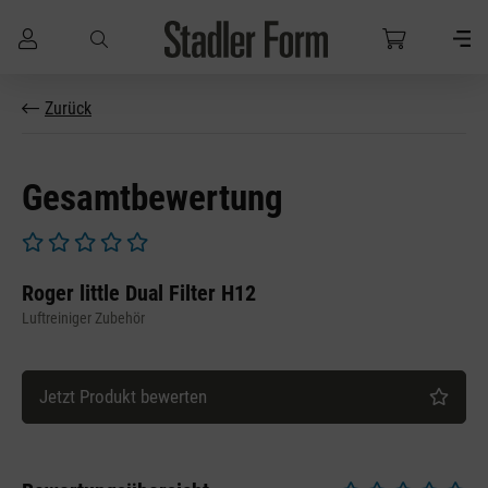
Zum Hauptinhalt springen
Zurück
Gesamtbewertung
Durchschnittliche Bewertung von 0 von 5 Sternen
Roger little Dual Filter H12
Luftreiniger Zubehör
Jetzt Produkt bewerten