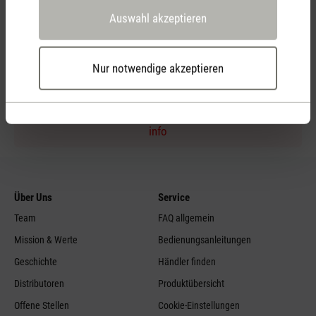
Auswahl akzeptieren
Persönliche Kaufberatung
per Telefon
Nur notwendige akzeptieren
Feed failed to load, check browser console for more
info
Über Uns
Service
Team
FAQ allgemein
Mission & Werte
Bedienungsanleitungen
Geschichte
Händler finden
Distributoren
Produktübersicht
Offene Stellen
Cookie-Einstellungen