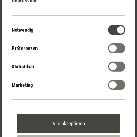
Impressum
Stadler Form
Deine Vorteile
Einwilligungsauswahl
Notwendig
Kostenloser Versand
Präferenzen
ab € 50
Statistiken
14 Tage Widerrufsrecht
Marketing
2 Jahre Garantie mit
eigenem Servicecenter
Alle akzeptieren