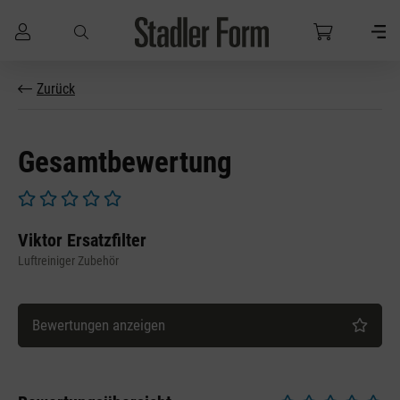
Zum Hauptinhalt springen
Zurück
Gesamtbewertung
Durchschnittliche Bewertung von 0 von 5 Sternen
Viktor Ersatzfilter
Luftreiniger Zubehör
Bewertungen anzeigen