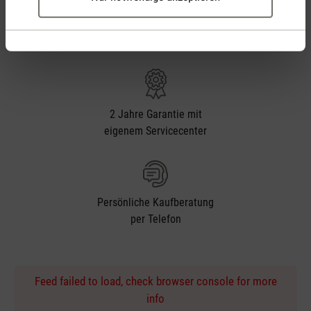
14 Tage Widerrufsrecht
2 Jahre Garantie mit
eigenem Servicecenter
Persönliche Kaufberatung
per Telefon
Feed failed to load, check browser console for more
info