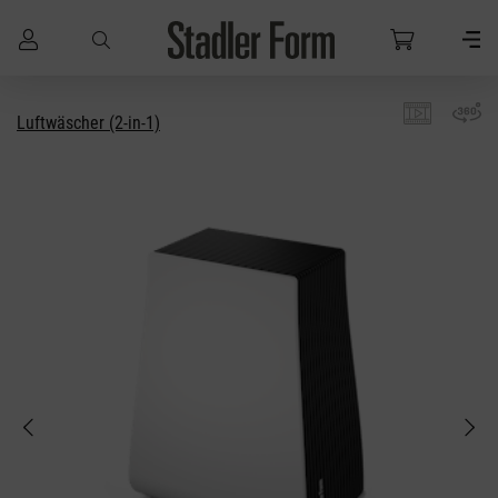
Zum Hauptinhalt springen
Luftwäscher (2-in-1)
Bildergalerie überspringen