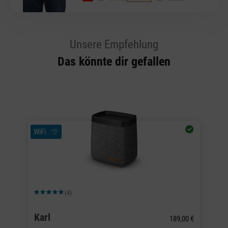
Unsere Empfehlung
Das könnte dir gefallen
WiFi
Wi
(4)
Durchschnittliche Bewertung von 5 von 5 Sternen
Du
Karl
K
0 €
189,00 €