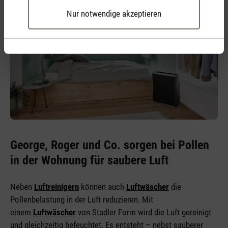
Nur notwendige akzeptieren
George, Roger und Co. sorgen bei Pollen
in der Wohnung für saubere Luft
Neben
Luftreinigern
können auch
Luftwäscher
die
Pollenbelastung in der Luft reduzieren. Mit
einem
Luftwäscher
von Stadler Form wird die Luft gereinigt
und gleichzeitig befeuchtet. Es entsteht – nebst sauberer