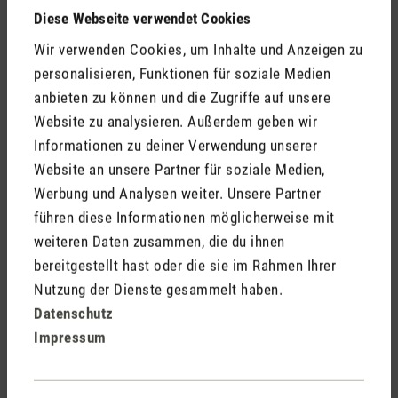
die schlimmsten Pollenallergie-Symptome haben. Hier
Diese Webseite verwendet Cookies
solltest du idealerweise zwischen 06.00 und 08.00 Uhr am
Wir verwenden Cookies, um Inhalte und Anzeigen zu
Morgen lüften.
personalisieren, Funktionen für soziale Medien
anbieten zu können und die Zugriffe auf unsere
Je nach Wohnort solltest du dein Lüftungsverhalten also
Website zu analysieren. Außerdem geben wir
entsprechend anpassen. Besonders rein ist die Luft nach
Informationen zu deiner Verwendung unserer
einem erfrischenden Regen, weil er die Luft reinigt und sie
Website an unsere Partner für soziale Medien,
von Staub und Pollen säubert. Nach einem Regenschauer zu
Werbung und Analysen weiter. Unsere Partner
lüften, ist also sehr sinnvoll.
führen diese Informationen möglicherweise mit
weiteren Daten zusammen, die du ihnen
Warum Luftreiniger für Allergiker und
bereitgestellt hast oder die sie im Rahmen Ihrer
Allergikerinnen gegen Pollen besonders
Nutzung der Dienste gesammelt haben.
geeignet sind
Datenschutz
Impressum
Besonders nützlich sind Geräte, welche mit Hilfe eines
Luftfilters die Luft reinigen. Die mit Pollen belastete Luft wird
eingesaugt und gereinigt wieder ausgegeben, bevor sie in die