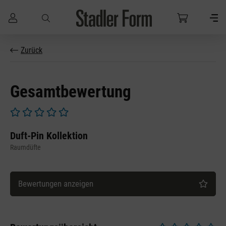
Zum Hauptinhalt springen
Zurück
Gesamtbewertung
Durchschnittliche Bewertung von 0 von 5 Sternen
Duft-Pin Kollektion
Raumdüfte
Bewertungen anzeigen