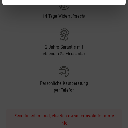
14 Tage Widerrufsrecht
2 Jahre Garantie mit
eigenem Servicecenter
Persönliche Kaufberatung
per Telefon
Feed failed to load, check browser console for more
info