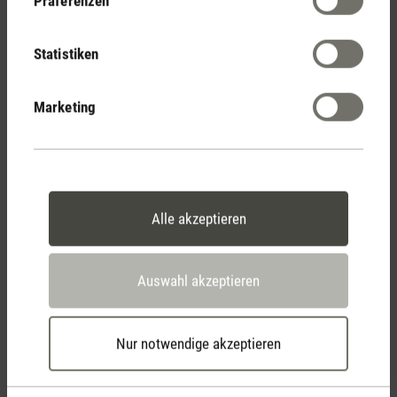
Präferenzen
Bewertungen anzeigen
Statistiken
Marketing
Alle akzeptieren
Stadler Form
Deine Vorteile
Auswahl akzeptieren
Kostenloser Versand
Nur notwendige akzeptieren
ab € 50