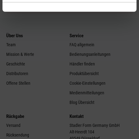
info
Über Uns
Service
Team
FAQ allgemein
Mission & Werte
Bedienungsanleitungen
Geschichte
Händler finden
Distributoren
Produktübersicht
Offene Stellen
Cookie-Einstellungen
Medienmitteilungen
Blog Übersicht
Rückgabe
Kontakt
Versand
Stadler Form Germany GmbH
Alt-Heerdt 104
Rücksendung
40549 Düsseldorf