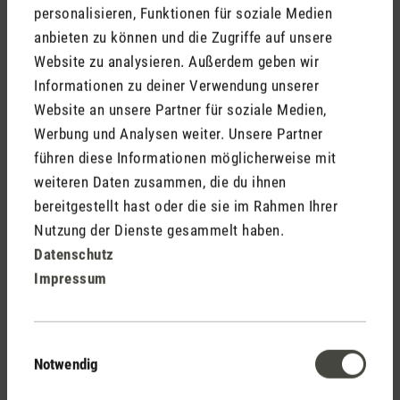
Medienmitteilung Aroma Diffuser Ella
personalisieren, Funktionen für soziale Medien
anbieten zu können und die Zugriffe auf unsere
Website zu analysieren. Außerdem geben wir
Informationen zu deiner Verwendung unserer
Medienmitteilung Aroma Diffuser Ella.doc
Website an unsere Partner für soziale Medien,
Werbung und Analysen weiter. Unsere Partner
führen diese Informationen möglicherweise mit
weiteren Daten zusammen, die du ihnen
bereitgestellt hast oder die sie im Rahmen Ihrer
Nutzung der Dienste gesammelt haben.
Datenschutz
Stadler Form
Impressum
Deine Vorteile
Einwilligungsauswahl
Notwendig
Kostenloser Versand
ab € 50