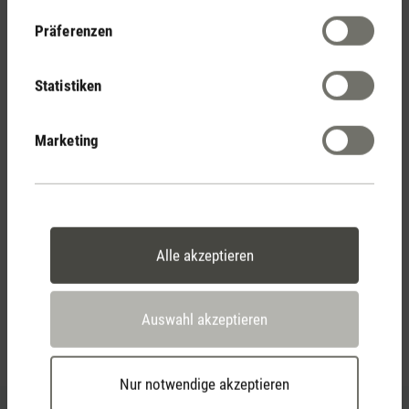
14 Tage Widerrufsrecht
Präferenzen
Statistiken
2 Jahre Garantie mit
eigenem Servicecenter
Marketing
Persönliche Kaufberatung
per Telefon
Alle akzeptieren
Auswahl akzeptieren
Feed failed to load, check browser console for more
info
Nur notwendige akzeptieren