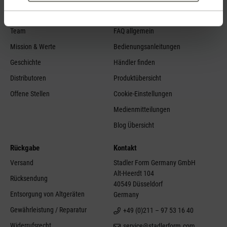
Über Uns
Service
Team
FAQ allgemein
Mission & Werte
Bedienungsanleitungen
Geschichte
Händler finden
Distributoren
Produktübersicht
Offene Stellen
Cookie-Einstellungen
Medienmitteilungen
Blog Übersicht
Rückgabe
Kontakt
Versand
Stadler Form Germany GmbH
Alt-Heerdt 104
Rücksendung
40549 Düsseldorf
Entsorgung von Altgeräten
Germany
Gewährleistung / Reparatur
+49 (0)211 – 97 53 16 40
Widerrufsrecht
service@stadlerform.com