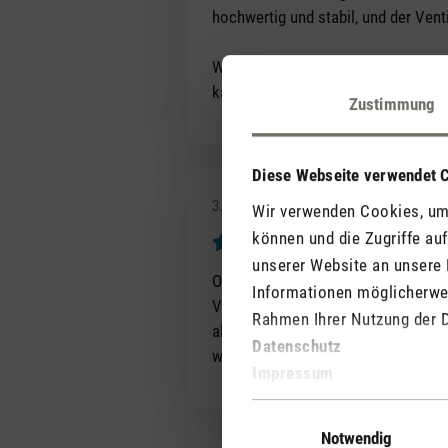
hochwertig und stabil, und der Vent
Wer einen leisen und komfortablen V
kaufen.
Zustimmung
Diese Webseite verwendet 
3. Juli 2026 16:25
Wir verwenden Cookies, um 
können und die Zugriffe au
Hält, was er v
unserer Website an unsere 
Bewertung mit 5 von 5 Sternen
Optisch zurückhaltend schön (Varia
Informationen möglicherwei
Varianten. Effizient in der Luft-U
Rahmen Ihrer Nutzung der 
alternativ Steuerung direkt am Vent
Datenschutz
weiterempfehlen, an alle die die gl
Impressum
Einwilligungsauswahl
Notwendig