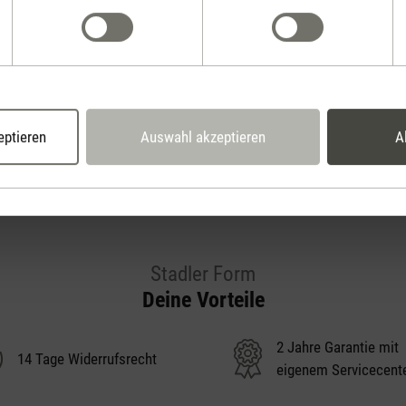
Jetzt Produkt bewerten
eptieren
Auswahl akzeptieren
A
Stadler Form
Deine Vorteile
2 Jahre Garantie mit
14 Tage Widerrufsrecht
eigenem Servicecent