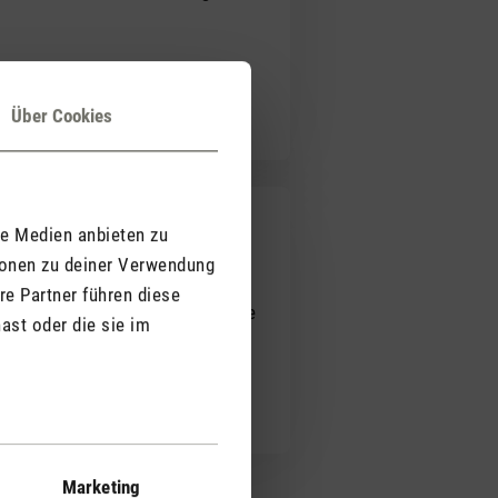
 und würde ihn jederzeit wieder
Über Cookies
le Medien anbieten zu
ionen zu deiner Verwendung
re Partner führen diese
hr leise. Schlaf-Modus und weitere
ast oder die sie im
sep. Aufbewahrungsfach) oder
 mit meinem "Nick" und kann ihn
Leistung haben
Marketing