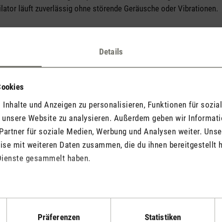
ilator läuft zuverlässig ohne störende Geräusche oder Vibrationen.
entilator sucht, wird hier definitiv fündig. Ich bin rundum zufrieden
Details
Cookies
Inhalte und Anzeigen zu personalisieren, Funktionen für sozia
f unsere Website zu analysieren. Außerdem geben wir Informat
erspricht und bietet mehr als erwartet
Partner für soziale Medien, Werbung und Analysen weiter. Unse
nte weiss mit Bambus-Leisten). Diskret und doch ein Hingucker. Se
se mit weiteren Daten zusammen, die du ihnen bereitgestellt h
mwälzung/Erfrischung. Einfach in der Bedienung. Fernbedienung (mit 
Dienste gesammelt haben.
ilator. Qualität Verarbeitung: n.m.E. sehr gut. Bin rundum glücklich
eichen Ansprüche an Optik, Effizienz, einfache Bedienung und Preis/
Präferenzen
Statistiken