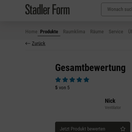
Home
Produkte
Raumklima
Räume
Service
Ü
Zurück
 Hauptinhalt springen
Zur Suche springen
Zur Hauptnavigation springen
Gesamtbewertung
Durchschnittliche Bewertung von 5 v
5
von 5
Nick
Ventilator
Jetzt Produkt bewerten