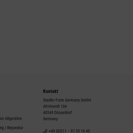
Kontakt
Stadler Form Germany GmbH
Alt-Heerdt 104
g
40549 Düsseldorf
on Altgeräten
Germany
ng / Reparatur
+49 (0)211 – 97 53 16 40