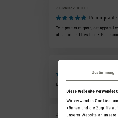
20. Januar 2018 00:00
Remarquable
Bewertung mit 5 von 5 Sternen
Tout petit et mignon, cet appareil 
utilisation est très facile. Peu enc
19. Dezember 2016 00:00
Zustimmung
love it
Bewertung mit 5 von 5 Sternen
My mom loves this! it is compact an
Diese Webseite verwendet 
Wir verwenden Cookies, um 
können und die Zugriffe au
23. Dezember 2016 00:00
unserer Website an unsere 