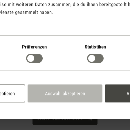
se mit weiteren Daten zusammen, die du ihnen bereitgestellt h
!
Dienste gesammelt haben.
my spa and absolutely love them!
Präferenzen
Statistiken
duct
every color!
eptieren
Auswahl akzeptieren
A
Jetzt Produkt bewerten