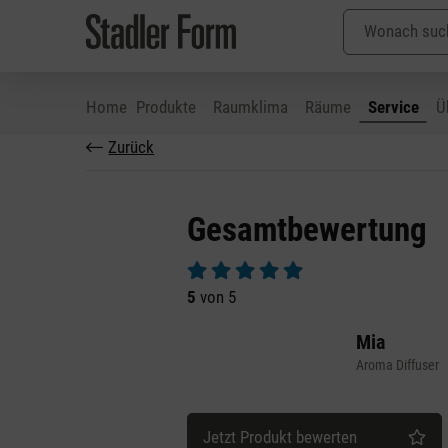
Home
Produkte
Raumklima
Räume
Service
Ü
Zurück
 Hauptinhalt springen
Zur Suche springen
Zur Hauptnavigation springen
Gesamtbewertung
Durchschnittliche Bewertung von 5 v
5
von 5
Mia
Aroma Diffuser
Jetzt Produkt bewerten