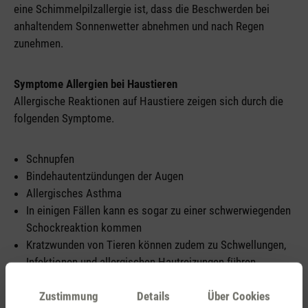
eine Schimmelpilzallergie ist, dass die Beschwerden bei
anhaltendem Sonnenwetter abnehmen und nach Regen
zunehmen.
Symptome Allergien bei Haustieren
Allergische Reaktionen auf Haustiere zeigen sich durch die
folgenden Symptome.
Schnupfen
Bindehautentzündungen der Augen
Allergisches Asthma
In einigen Fällen kann es sogar zu einer schwerwiegenden
Schockreaktion kommen
Kratzwunden von Tieren können zudem zu Schwellungen,
Infektionen und allergischen Hautreizungen führen
Symptome bei einer Pollenallergie
Zustimmung
Details
Über Cookies
Eine Pollenallergie äussert sich durch folgende Symptome.