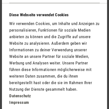
Geschwollene, juckende, brennende Augen
Diese Webseite verwendet Cookies
Entzündung der Bindehaut der Augen oder der
Wir verwenden Cookies, um Inhalte und Anzeigen zu
Nasenschleimhaut
personalisieren, Funktionen für soziale Medien
Schnupfen
anbieten zu können und die Zugriffe auf unsere
Kratzen im Hals
Website zu analysieren. Außerdem geben wir
Hautreizungen
Informationen zu deiner Verwendung unserer
Asthma
Website an unsere Partner für soziale Medien,
In unserem Blog-Artikel geben wir dir 10 Tipps gegen
Werbung und Analysen weiter. Unsere Partner
Pollenallergie.
Hier
mehr erfahren.
führen diese Informationen möglicherweise mit
weiteren Daten zusammen, die du ihnen
Allergie-Symptome erkennen ist wichtig
bereitgestellt hast oder die sie im Rahmen Ihrer
Nutzung der Dienste gesammelt haben.
Das Erkennen dieser Symptome ist entscheidend für die
Datenschutz
eigene Gesundheit und um entsprechende Massnahmen zur
Impressum
Allergiebekämpfung in der Wohnung zu ergreifen. Von der