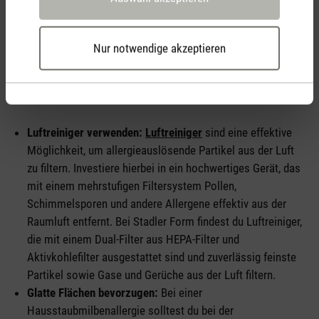
Wie kann ich Allergien in meiner Wohnung
Nur notwendige akzeptieren
minimieren?
Nachfolgend geben dir Einrichtungstipps für dein Zuhause.
Luftreiniger verwenden:
Luftreiniger
sind eine effektive
Möglichkeit, um allergieauslösende Partikel aus der Luft
zu filtern. Investiere hierbei in ein hochwertiges Gerät, das
mit einem mehrstufigen Filtersystem Pollen,
Schimmelsporen und andere Allergene effektiv aus der
Raumluft entfernt. Bei Stadler Form findest du Luftreiniger,
die mit einem Dual-Filter aus HEPA-Filter und
Aktivkohlefilter ausgestattet sind und zuverlässig feinste
Partikel sowie Gase und Gerüche aus der Luft filtern.
Glatte Flächen bevorzugen:
Bei einer
Hausstaubmilbenallergie solltest du bei der