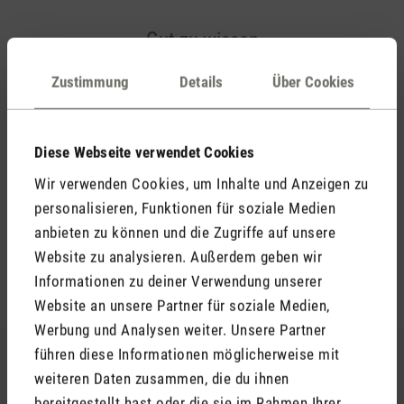
Gut zu wissen
Hier findest du wichtige Hinweise
Zustimmung
Details
Über Cookies
Welches ist der beste Standort für ein
Hygrometer?
Diese Webseite verwendet Cookies
Wir verwenden Cookies, um Inhalte und Anzeigen zu
personalisieren, Funktionen für soziale Medien
Warum zeigt Selina little einen anderen Wert
anbieten zu können und die Zugriffe auf unsere
an?
Website zu analysieren. Außerdem geben wir
Informationen zu deiner Verwendung unserer
Website an unsere Partner für soziale Medien,
Werbung und Analysen weiter. Unsere Partner
führen diese Informationen möglicherweise mit
weiteren Daten zusammen, die du ihnen
bereitgestellt hast oder die sie im Rahmen Ihrer