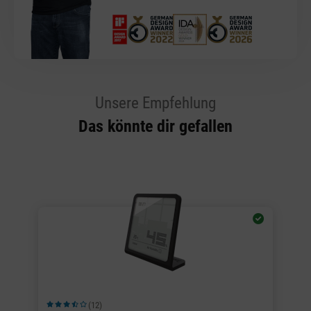
Unsere Empfehlung
Das könnte dir gefallen
(12)
Durchschnittliche Bewertung von 3.83 von 5 Sternen
Du