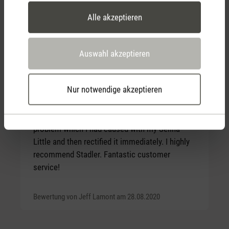
you everything is alright: adorable!
Alle akzeptieren
Bewertung von Catalina am 16.02.2021
Auswahl akzeptieren
Nur notwendige akzeptieren
Durchschnittliche Bewertung von 5 von 5 Sternen
Great customer service
I contacted customer service when I had a
problem which I had caused with my Selina
Little and then rectified it immediately. I highly
recommend Stadler. Fantastic customer
service!
Bewertung von Jeff Lamont am 28.08.2020