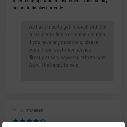
reset the temperature measurement. The humidity
seems to display correctly.
We have tried to get in touch with the
customer to find a common solution.
If you have any questions, please
contact our customer service
directly at
service@stadlerform.com
.
We will be happy to help.
11. Juli 2015 00:00