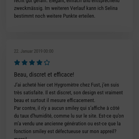
recht gut gefällt. Elegant, einfach und entsprechend
zweckmässig. Im weiteren Verlauf kann ich Selina
bestimmt noch weitere Punkte erteilen.
22. Januar 2019 00:00
Bewertung mit 4 von 5 Sternen
Beau, discret et efficace!
J’ai acheté hier cet Hygromètre chez Fust, j’en suis
très satisfaite. Il est discret, son design est vraiment
beau et surtout il mesure efficacement.
Par contre, il n’y a aucun smiley qui s’affiche à côté
du taux d’humidité, comme lu sur le site. Est-ce qu’on
m’a vendu une ancienne génération ou est-ce que la
fonction smiley est défectueuse sur mon appreil?
merci!