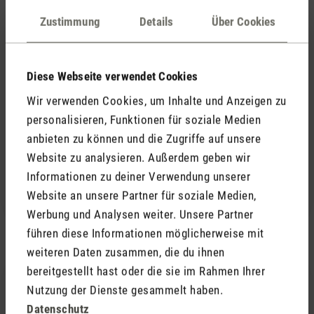
Bewertung mit 4 von 5 Sternen
Schönes Design
Zustimmung
Details
Über Cookies
Das Design ist toll und das Messen von Temperatur
und Luftfeuchtigkeit funktioniert auch prima - schade
zeigt Selina nicht auch Zeit und Datum, daher nur 4
Diese Webseite verwendet Cookies
Sterne.
Wir verwenden Cookies, um Inhalte und Anzeigen zu
personalisieren, Funktionen für soziale Medien
Ab Herbst 2015 gibt es Selina mit
anbieten zu können und die Zugriffe auf unsere
integrierter Uhr!
Website zu analysieren. Außerdem geben wir
Informationen zu deiner Verwendung unserer
Website an unsere Partner für soziale Medien,
Werbung und Analysen weiter. Unsere Partner
führen diese Informationen möglicherweise mit
weiteren Daten zusammen, die du ihnen
10. September 2019 00:00
bereitgestellt hast oder die sie im Rahmen Ihrer
Nutzung der Dienste gesammelt haben.
Datenschutz
Bewertung mit 5 von 5 Sternen