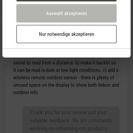
Auswahl akzeptieren
7. September 2015 00:00
Nur notwendige akzeptieren
Bewertung mit 3 von 5 Sternen
Almost...
This looks very nice and I would be interested in
purchasing if a) make the clock font larger so it is
easier to read from a distance. b) make it backlit so
it can be read in dark or low light conditions. c) add a
wireless remote outdoor sensor - there is plenty of
unused space on the display to show both indoor and
outdoor info.
Thank you for your review and your
valuable feedback. We are constantly
working on enhancing our products