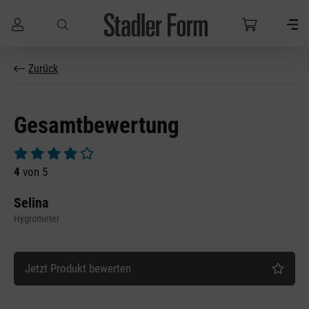
Zum Hauptinhalt springen
Zurück
Gesamtbewertung
Durchschnittliche Bewertung von 4 von 5 Sternen
4
von 5
Selina
Hygrometer
Jetzt Produkt bewerten