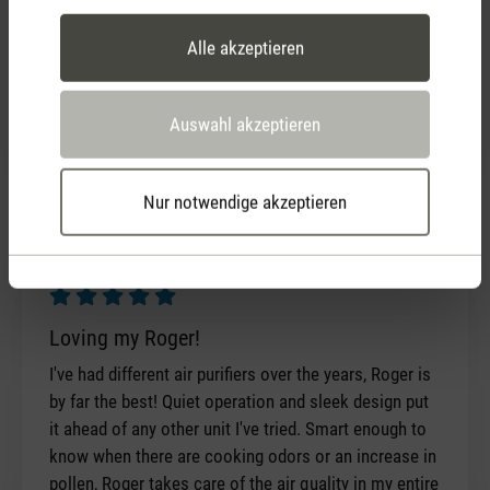
as was making a nice blue light overall in the
Alle akzeptieren
bedroom and that was super nice to have near the
baby who needed a light nearby. The new Roger have
a small light and that is not as good as previous
Auswahl akzeptieren
model.
Nur notwendige akzeptieren
30. Juli 2018 00:00
Bewertung mit 5 von 5 Sternen
Loving my Roger!
I've had different air purifiers over the years, Roger is
by far the best! Quiet operation and sleek design put
it ahead of any other unit I've tried. Smart enough to
know when there are cooking odors or an increase in
pollen, Roger takes care of the air quality in my entire