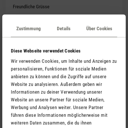
Freundliche Grüsse
Karin Sonderegger Zaky
Admin Assistant
Zustimmung
Details
Über Cookies
High Voltage Laboratory (HVL) & Advanced Power
Semiconductor Laboratory (APS)
ETH Zurich
Diese Webseite verwendet Cookies
Physikstrasse 3, ETL H26
Wir verwenden Cookies, um Inhalte und Anzeigen zu
8092 Zurich, Switzerland
personalisieren, Funktionen für soziale Medien
anbieten zu können und die Zugriffe auf unsere
Phone +41 44 632 2777
Website zu analysieren. Außerdem geben wir
Fax +41 44 632 1202
Informationen zu deiner Verwendung unserer
Email:
karin_sonderegger@ethz.ch
Website an unsere Partner für soziale Medien,
Werbung und Analysen weiter. Unsere Partner
führen diese Informationen möglicherweise mit
weiteren Daten zusammen, die du ihnen
10. September 2019 00:00