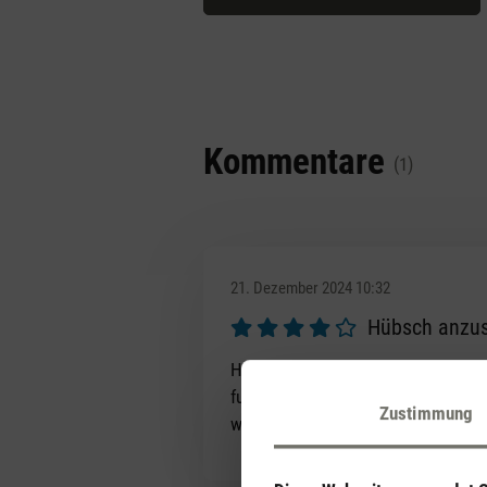
Kommentare
(1)
21. Dezember 2024 10:32
Hübsch anzu
Bewertung mit 4 von 5 Sternen
Habe mir dieses 3-teilige Diffusers
funktionieren mit Akku auch tiptop
Zustimmung
wirklich auflädt. Alle 3 haben eine