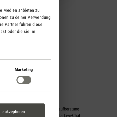
le Medien anbieten zu
ionen zu deiner Verwendung
re Partner führen diese
ast oder die sie im
Marketing
Persönliche Kaufberatung
lle akzeptieren
per Telefon oder Live-Chat