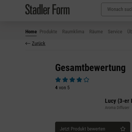
Home
Produkte
Raumklima
Räume
Service
Üb
Zurück
 Hauptinhalt springen
Zur Suche springen
Zur Hauptnavigation springen
Gesamtbewertung
Durchschnittliche Bewertung von 4 v
4
von 5
Lucy (3-er 
Aroma Diffuser
Jetzt Produkt bewerten