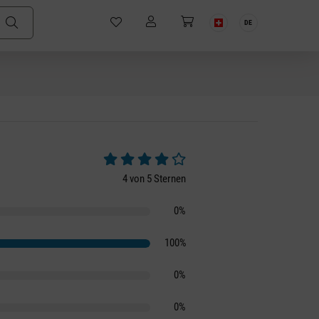
DE
Durchschnittliche Bewertung von 4 von 5 S
4 von 5 Sternen
0%
100%
0%
0%