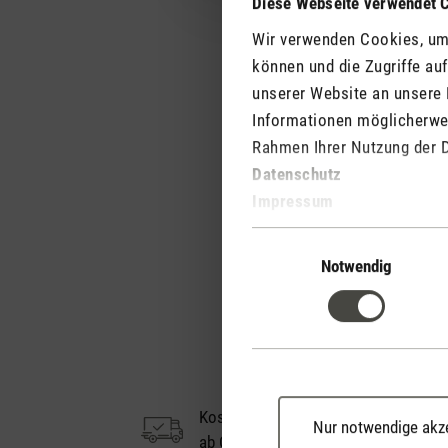
Diese Webseite verwendet 
Wir verwenden Cookies, um 
können und die Zugriffe au
unserer Website an unsere 
Informationen möglicherwei
Rahmen Ihrer Nutzung der 
Datenschutz
Impressum
Einwilligungsauswahl
Notwendig
Kostenloser Versand
Nur notwendige akz
ab CHF 50