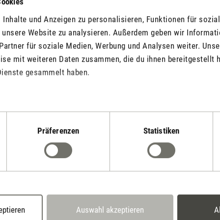
Cookies
Inhalte und Anzeigen zu personalisieren, Funktionen für sozia
f unsere Website zu analysieren. Außerdem geben wir Informat
Partner für soziale Medien, Werbung und Analysen weiter. Unse
Jetzt Produkt bewerten
se mit weiteren Daten zusammen, die du ihnen bereitgestellt h
Dienste gesammelt haben.
Präferenzen
Statistiken
Stadler Form
Deine Vorteile
30 Tage
2 Jahre Garantie mit
eptieren
Auswahl akzeptieren
A
Rückgaberecht
eigenem Servicecenter