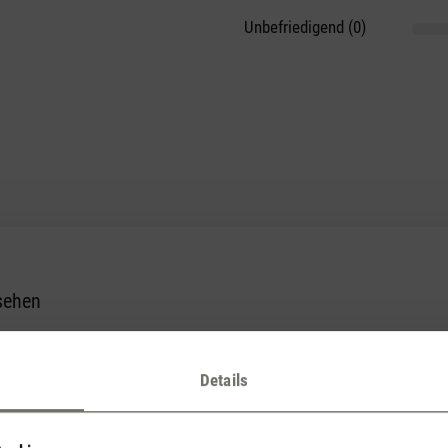
Unbefriedigend (0)
sehen
et bestellt und optisch haben sie mich nicht enttäuscht. Sieht wirkl
. Der einzige Nachteil ist, dass man beim Aufladen immer mal wiede
Details
n Wackelkontakt.