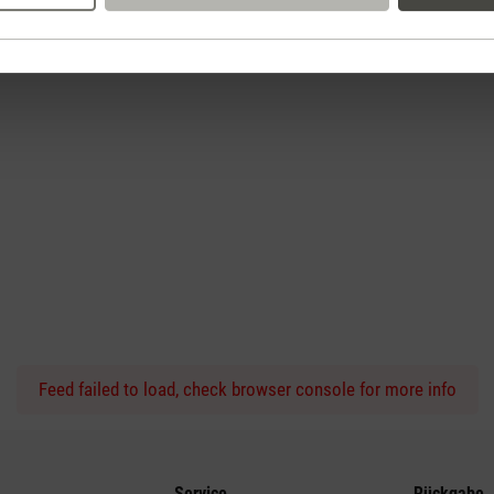
Feed failed to load, check browser console for more info
Service
Rückgabe