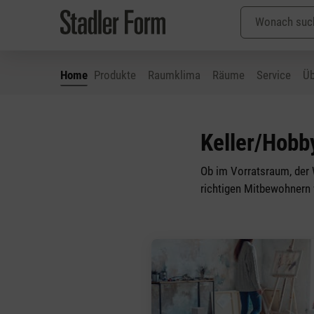
Home
Produkte
Raumklima
Räume
Service
Üb
 Hauptinhalt springen
Zur Suche springen
Zur Hauptnavigation springen
Keller/Hob
Ob im Vorratsraum, der 
richtigen Mitbewohnern 