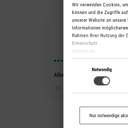
Wir verwenden Cookies, um 
können und die Zugriffe au
unserer Website an unsere 
Informationen möglicherwei
Rahmen Ihrer Nutzung der 
Datenschutz
Impressum
(2)
Einwilligungsauswahl
Durchschnittliche Bewertung von 5 von 5 Sternen
Notwendig
CHF 43
Albert
CHF 45
Spare CHF 29.00
Nur notwendige akz
Bildergalerie überspringen