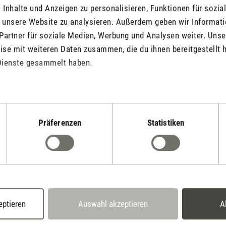
Inhalte und Anzeigen zu personalisieren, Funktionen für sozia
f unsere Website zu analysieren. Außerdem geben wir Informat
Partner für soziale Medien, Werbung und Analysen weiter. Unse
WiFi
se mit weiteren Daten zusammen, die du ihnen bereitgestellt h
Dienste gesammelt haben.
(0)
Durchschnittliche Bewertung von 5 von 5 Sternen
Durc
Präferenzen
Statistiken
0.00
Sam
T
CHF 110.00
9.00
eptieren
Auswahl akzeptieren
A