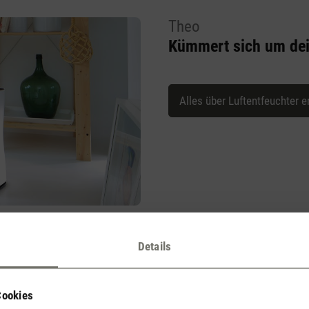
Theo
Kümmert sich um dei
Alles über Luftentfeuchter e
Details
Unsere Produkte für ein
Cookies
optimales Luftklima im Keller/Hobbyraum