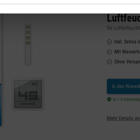
Luftfeuc
für Luftbefeuch
Inkl. Selina l
Mit Wasserhä
Ohne Versan
In den Waren
In 1-3 Arbeitsta
Mehr Details an