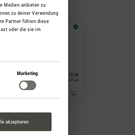
le Medien anbieten zu
ionen zu deiner Verwendung
re Partner führen diese
ast oder die sie im
(5)
hschnittliche Bewertung von 4.4 von 5 Sternen
Marketing
CHF 170.00
heo
CHF 199.00
Spare CHF 29.00
lle akzeptieren