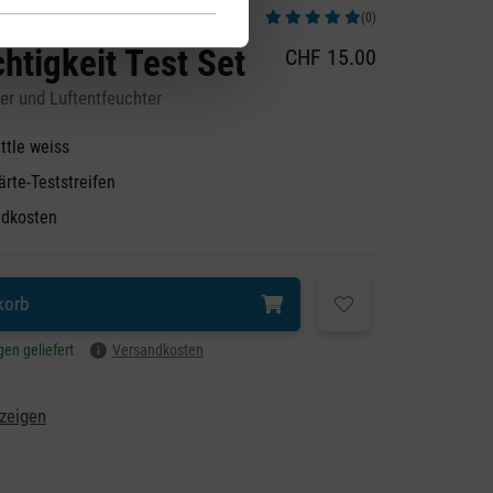
(0)
Durchschnittliche Bewertung von 5 von 5
htigkeit Test Set
CHF 15.00
ter und Luftentfeuchter
ittle weiss
rte-Teststreifen
dkosten
korb
gen geliefert
Versandkosten
zeigen