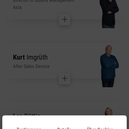
Director of Quality Management
Asia
Kurt
Imgrüth
After Sales Service
Lea
Bättig
Campaign Manager