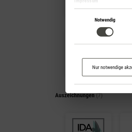
Leo
Nin
Impressum
Einwilligungsauswahl
Notwendig
Simon
Tin
Nur notwendige akz
Auszeichnungen
(7)