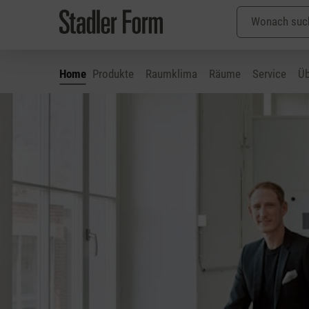
Home
Produkte
Raumklima
Räume
Service
Üb
 Hauptinhalt springen
Zur Suche springen
Zur Hauptnavigation springen