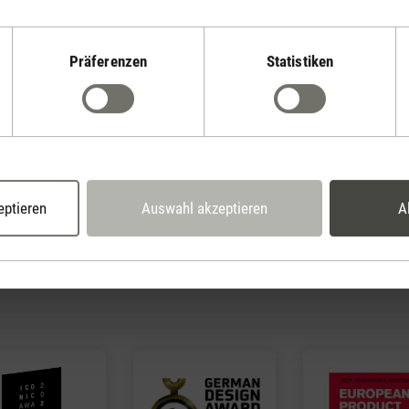
a
Oliver
Peter little
Präferenzen
Statistiken
a
eptieren
Auswahl akzeptieren
A