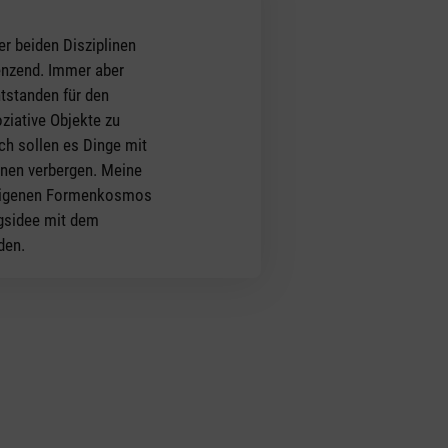
er beiden Disziplinen
renzend. Immer aber
tstanden für den
oziative Objekte zu
ch sollen es Dinge mit
ionen verbergen. Meine
 eigenen Formenkosmos
ngsidee mit dem
den.