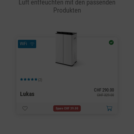
Luft entfeuchten mit den passenden
Produkten
WiFi
Wi
(2)
Durchschnittliche Bewertung von 5 von 5 Sternen
Du
CHF 290.00
Lukas
L
00
CHF 329.00
Spare CHF 39.00