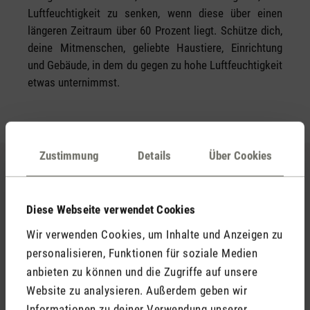
Luftfeuchtigkeit zu senken, wenn diese über einen
längeren Zeitraum über 60 Prozent liegt. Schütze dich,
deine Mitmenschen, geliebte Haustiere, Einrichtung
und Gebäude, in dem du gegen zu hohe Luftfeuchtigkeit
etwas unternimmst.
Zustimmung
Details
Über Cookies
Wie kann ich die Luftfeuchtigkeit in
der Wohnung senken? 🌬️
Diese Webseite verwendet Cookies
Wir verwenden Cookies, um Inhalte und Anzeigen zu
Zu hohe Luftfeuchtigkeit in der Raumluft kann viele
personalisieren, Funktionen für soziale Medien
Ursachen haben. Du findest hier eine Übersicht, was
anbieten zu können und die Zugriffe auf unsere
alles dazu führt, dass du in der Wohnung die
Website zu analysieren. Außerdem geben wir
Luftfeuchtigkeit reduzieren musst.
Informationen zu deiner Verwendung unserer