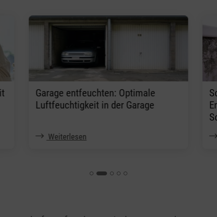
it
Garage entfeuchten: Optimale
S
Luftfeuchtigkeit in der Garage
E
S
Weiterlesen