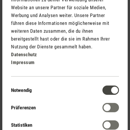
Website an unsere Partner für soziale Medien,
✅ Wie kann ich schnell und kurzfristig die Luft
Werbung und Analysen weiter. Unsere Partner
entfeuchten?
führen diese Informationen möglicherweise mit
weiteren Daten zusammen, die du ihnen
Stosslüften ist grundsätzlich immer wichtig und hilft
bereitgestellt hast oder die sie im Rahmen Ihrer
temporär auch zur Regulierung der Raumtemperatur
Nutzung der Dienste gesammelt haben.
und -feuchtigkeit. Um richtig zu Lüften, gilt es
Datenschutz
im
andere Punkte zu beachten als
Sommer
Impressum
im
.
Herbst/Winter
Wäsche nicht in der Wohnung trocknen lassen, denn
die nasse Wäsche sorgt im Nu für zu hohe
Einwilligungsauswahl
Luftfeuchtigkeit im Raum.
Notwendig
ist in der kalten Jahreszeit das A und
Richtig heizen
O für ein optimales Raumklima.
Präferenzen
✅ Wie kann ich effizient die Luftfeuchtigkeit senken?
Statistiken