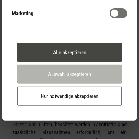
einsetzen
Luftentfeuchter
Marketing
Mangelnde oder fehlerhafte Gebäude-Isolierung
verbessern
Konstant optimale Raumtemperatur sicherstellen
wie
richtig Stosslüften
Sommer
Winter
Feuchtigkeitsquellen reduzieren, beispielsweise
weniger lang und weniger heiss duschen, sowie
Alle akzeptieren
nach dem Duschen gut Lüften oder Lüftung länger
laufen lassen = weniger Wasserdampf, Dampfabzug
Auswahl akzeptieren
in der Küche regelmässig reinigen für bessere
Leistungsfähigkeit, Aquarium abdecken, Anzahl
Zimmerpflanzen reduzieren
Nur notwendige akzeptieren
Die Luftfeuchtigkeit in der Wohnung kann kurzfristig
gesenkt werden, wenn einfache Punkte, wie richtig
Heizen und Lüften, beachtet werden. Langfristig sind
zusätzliche Massnahmen erforderlich, um ein