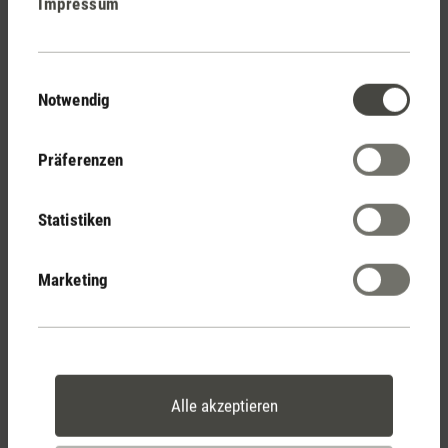
Impressum
Stadler Form
Deine Vorteile
Einwilligungsauswahl
Notwendig
Kostenloser Versand
ab CHF 50
Präferenzen
Statistiken
30 Tage
Marketing
Rückgaberecht
2 Jahre Garantie mit
Alle akzeptieren
eigenem Servicecenter