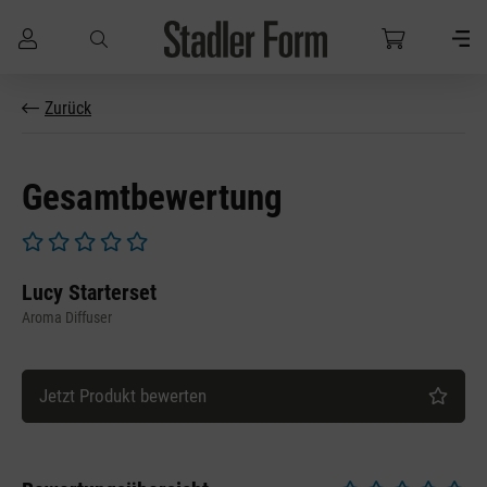
Zum Hauptinhalt springen
Zurück
Gesamtbewertung
Durchschnittliche Bewertung von 0 von 5 Sternen
Lucy Starterset
Aroma Diffuser
Jetzt Produkt bewerten