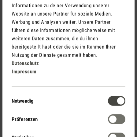
Laufzeit des Akkus ist auch sehr bemerkenswert, da
Informationen zu deiner Verwendung unserer
dieser über mehrere Tage anhält, trotz täglichem
Website an unsere Partner für soziale Medien,
Gebrauch.
Werbung und Analysen weiter. Unsere Partner
Sophie ist meiner Meinung nach Perfekt für warme
führen diese Informationen möglicherweise mit
Sommerabende draussen und alle, welche es drinnen
weiteren Daten zusammen, die du ihnen
noch gemütlicher haben wollen :)
bereitgestellt hast oder die sie im Rahmen Ihrer
Nutzung der Dienste gesammelt haben.
Datenschutz
Impressum
30. April 2023 12:14
Einwilligungsauswahl
Bewertung mit 5 von 5 Sternen
wieder ein highlight mehr von Stadler Form!
Notwendig
„Sophie“ ist erneut eine Meisterleistung an
durchdachter Idee und Produktgestaltung, eine
Präferenzen
wunderbare Symbiose aus Funktionalität und Design!
Einfach zu laden, zu betreiben und zu reinigen - alles