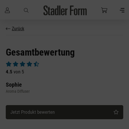
Zum Hauptinhalt springen
Zurück
Gesamtbewertung
Durchschnittliche Bewertung von 4.5 von 5 Sternen
4.5
von 5
Sophie
Aroma Diffuser
Jetzt Produkt bewerten