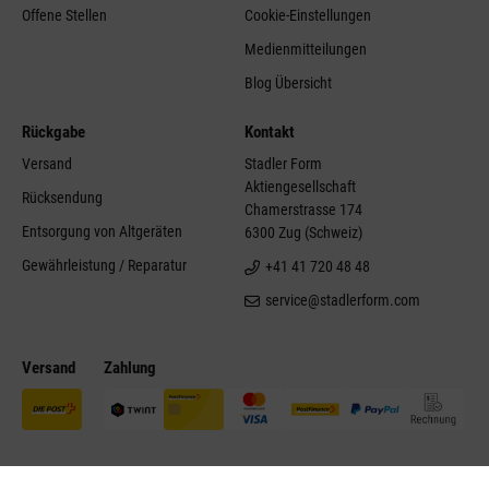
Offene Stellen
Cookie-Einstellungen
Medienmitteilungen
Blog Übersicht
Rückgabe
Kontakt
Versand
Stadler Form
Aktiengesellschaft
Rücksendung
Chamerstrasse 174
Entsorgung von Altgeräten
6300 Zug (Schweiz)
Gewährleistung / Reparatur
+41 41 720 48 48
service@stadlerform.com
Versand
Zahlung