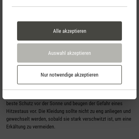
montiert werden darf. Das ist kein Problem, denn
ein
Ventilator
ist die perfekte Alternative. Vielleicht sogar die
Bessere. Ein
Ventilator
wälzt die bestehende Luft um und
erzeugt so einen angenehmen Luftzug, der auf der Haut
Alle akzeptieren
kühlend wirkt. Ventilatoren gibt es in allen Grössen, Farben
und mit unterschiedlichen Windleistungen und Funktionen –
für jedes Bedürfnis das passende Modell. Tipp: Geniesse
Auswahl akzeptieren
diese Abkühlung mit geschlossenen Augen – es könnte sein,
dass du dich fühlst, als wärst du am Meer.
Nur notwendige akzeptieren
Leichte Kleidung
Atmungsaktive Kleidung aus saugfähigen Fasern, wie zum
Beispiel Baumwolle oder Leinen, sind an heissen Tagen der
beste Schutz vor der Sonne und beugen der Gefahr eines
Hitzestaus vor. Die Kleidung sollte nicht zu eng anliegen und
gewechselt werden, sobald sie stark verschwitzt ist, um eine
Erkältung zu vermeiden.