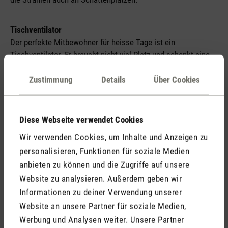
Tischventilator
Der perfekte Mitbewohner für heisse Tage ist ein
Tischventilator. Er braucht nicht viel Platz und schenkt eine
kühle Brise, egal ob drinnen auf dem Nachttisch oder
Zustimmung
Details
Über Cookies
draussen beim Apéro. Geräte, die wie unser Tim über einen
USB-Anschluss verfügen, können sogar unterwegs für die
nötige Abkühlung sorgen. Ein echtes «Must-have» für den
Sommer – egal ob Zuhause oder auf Reisen.
Diese Webseite verwendet Cookies
Wir verwenden Cookies, um Inhalte und Anzeigen zu
personalisieren, Funktionen für soziale Medien
anbieten zu können und die Zugriffe auf unsere
Website zu analysieren. Außerdem geben wir
Informationen zu deiner Verwendung unserer
Website an unsere Partner für soziale Medien,
Werbung und Analysen weiter. Unsere Partner