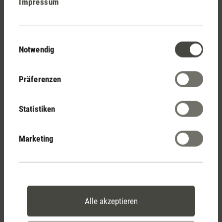
Impressum
Stadler Form
Deine Vorteile
Einwilligungsauswahl
Notwendig
Kostenloser Versand
ab CHF 50
Präferenzen
Statistiken
30 Tage
Marketing
Rückgaberecht
2 Jahre Garantie mit
Alle akzeptieren
eigenem Servicecenter