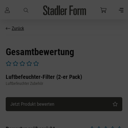
Zum Hauptinhalt springen
Zurück
Gesamtbewertung
Durchschnittliche Bewertung von 0 von 5 Sternen
Luftbefeuchter-Filter (2-er Pack)
Luftbefeuchter Zubehör
Jetzt Produkt bewerten