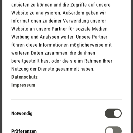
anbieten zu können und die Zugriffe auf unsere
Website zu analysieren. Außerdem geben wir
Informationen zu deiner Verwendung unserer
Website an unsere Partner für soziale Medien,
23. Dezember 2022 11:03
Werbung und Analysen weiter. Unsere Partner
führen diese Informationen möglicherweise mit
Bewertung mit 5 von 5 Sternen
weiteren Daten zusammen, die du ihnen
Karl big ein starker Kerl
bereitgestellt hast oder die sie im Rahmen Ihrer
Top Beratung, schnelle Lieferung, einfache, logische
Nutzung der Dienste gesammelt haben.
Bedienung.
Datenschutz
Karl big ein starker Kerl sorg rundum für optimales
Impressum
Raumklima.
Einwilligungsauswahl
Notwendig
18. November 2022 07:13
Präferenzen