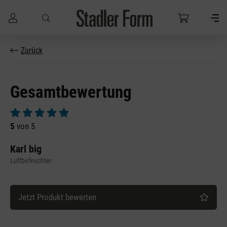
Zum Hauptinhalt springen
Zurück
Gesamtbewertung
Durchschnittliche Bewertung von 5 von 5 Sternen
5
von 5
Karl big
Luftbefeuchter
Jetzt Produkt bewerten