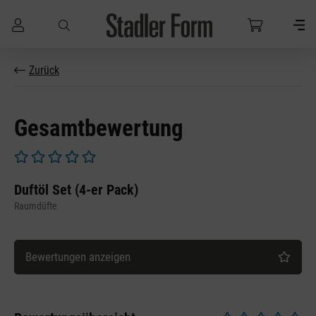
Zum Hauptinhalt springen
Zurück
Gesamtbewertung
Durchschnittliche Bewertung von 0 von 5 Sternen
Duftöl Set (4-er Pack)
Raumdüfte
Bewertungen anzeigen