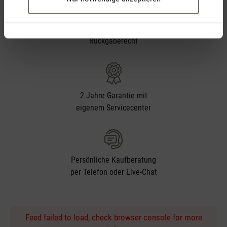
30 Tage
Rückgaberecht
2 Jahre Garantie mit
eigenem Servicecenter
Persönliche Kaufberatung
per Telefon oder Live-Chat
Feed failed to load, check browser console for more