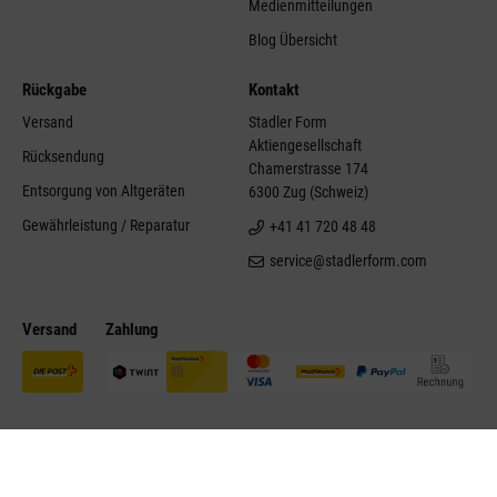
Medienmitteilungen
Blog Übersicht
Rückgabe
Kontakt
Versand
Stadler Form
Aktiengesellschaft
Rücksendung
Chamerstrasse 174
Entsorgung von Altgeräten
6300 Zug (Schweiz)
Gewährleistung / Reparatur
+41 41 720 48 48
service@stadlerform.com
Versand
Zahlung